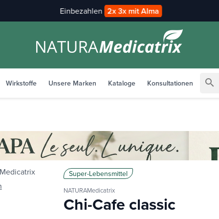
Einbezahlen
2x 3x mit Alma
search
Wirkstoffe
Unsere Marken
Kataloge
Konsultationen
Super-Lebensmittel
n
NATURAMedicatrix
Chi-Cafe classic