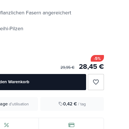
flanzlichen Fasern angereichert
eihi-Pilzen
-5%
28,45 €
29,95 €
favorite_border
 den Warenkorb
0,42 €
tage
/ tag
d'utilisation