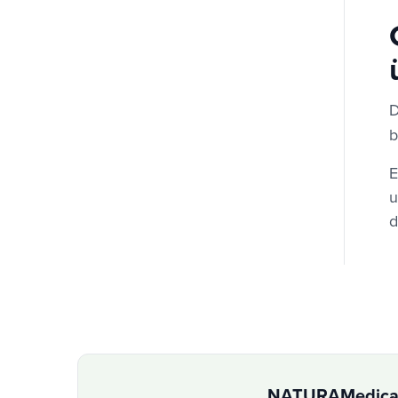
D
b
E
u
d
NATURAMedicat