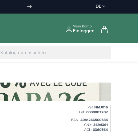
DE
Rabatt auf die Bestellung :
Lieferung angeboten
bis 35 € in Relaispunk
-10% INPD 150 €
Mein Konto
Einloggen
Ref.
NMJ016
Lot:
0000007702
EAN:
4041246500585
CNK:
3694361
ACL:
6360564