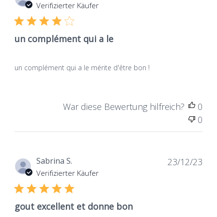
de
Verifizierter Käufer
publ
un complément qui a le
un complément qui a le mérite d'être bon !
War diese Bewertung hilfreich?
0
0
Dat
Sabrina S.
23/12/23
de
Verifizierter Käufer
publ
gout excellent et donne bon