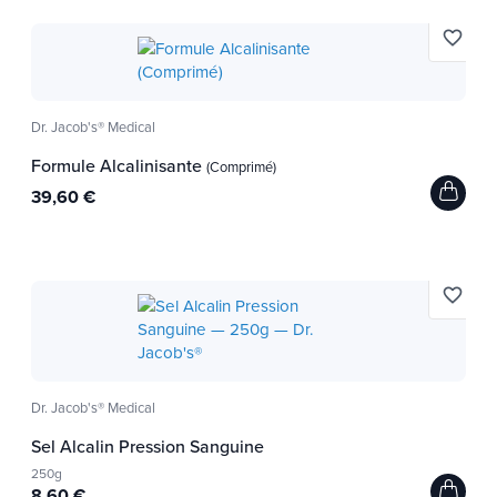
Feiertage!
favorite_border
Im Allgemeinen ist es ratsam, Latirle mit
Gaswasser zu mischen. In festlichen Zeiten wird
der Geschmack jedoch mit Funkeln oder
Dr. Jacob's® Medical
Champagner ohne Alkohol viel besser sein (für
Formule Alcalinisante
(Comprimé)
Ihre Kinder)! Tchin-tchin!
39,60 €
favorite_border
Dr. Jacob's® Medical
Sel Alcalin Pression Sanguine
250g
8,60 €