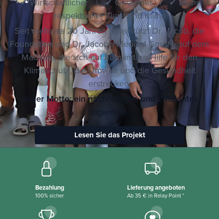
✔ Wirtschaftlicher | ✔ Gesünder | ✔ Mehr
respektvoller Tiere und Klima
Seit mehr als 20 Jahren unterstützt Dr. Jacob, die
Foundation und Dr. Jacob's Medical GmbH, auf dem
Maßstab, die sich auf humanitäre Hilfe für den
Klimaschutz, die Umwelt und die Gesundheit
erstrecken.
Unser Motto: ein nachhaltiges und effizientes
Eigentum.
Lesen Sie das Projekt
Bezahlung
Lieferung angeboten
100% sicher
Ab 35 € in Relay Point *