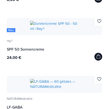
favorite_border
Neu
ray.®
SPF 50 Sonnencreme
24,00 €
favorite_border
NATURAMedicatrix
LF-GABA