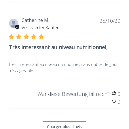
Dat
Catherine M.
25/10/20
de
Verifizierter Käufer
publ
Très interessant au niveau nutritionnel,
Très interessant au niveau nutritionnel, sans oublier le goût
très agréable.
War diese Bewertung hilfreich?
0
0
Charger plus d'avis