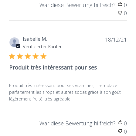
War diese Bewertung hilfreich?
0
0
Dat
Isabelle M.
18/12/21
de
Verifizierter Käufer
publ
Produit très intéressant pour ses
Produit très intéressant pour ses vitamines; il remplace
parfaitement les sirops et autres sodas grâce à son goût
légèrement fruité, très agréable.
War diese Bewertung hilfreich?
0
0