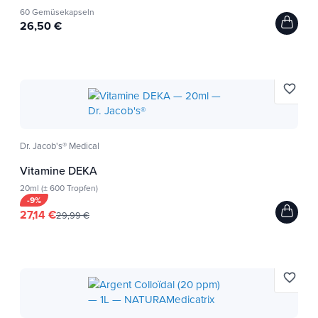
60 Gemüsekapseln
26,50 €
favorite_border
Dr. Jacob's® Medical
Vitamine DEKA
20ml (± 600 Tropfen)
-9%
27,14 €
29,99 €
favorite_border