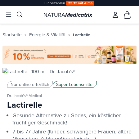
Einbezahlen
2x 3x mit Alma
NATURA
Medicatrix
Startseite
Energie & Vitalität
Lactirelle
Nur online erhältlich
Super-Lebensmittel
Dr. Jacob's® Medical
Lactirelle
x.fr/de/2-
x.fr/de/2-
Gesunde Alternative zu Sodas, ein köstlicher
fruchtiger Geschmack!
7 bis 77 Jahre (Kinder, schwangere Frauen, ältere
Menschen,
Athleten
Vegetarisch ...)