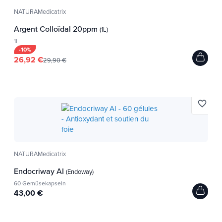
NATURAMedicatrix
Argent Colloïdal 20ppm
(1L)
1l
-10%
26,92 €
29,90 €
favorite_border
NATURAMedicatrix
Endocriway AI
(Endoway)
60 Gemüsekapseln
43,00 €