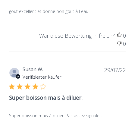
gout excellent et donne bon gout à l eau
War diese Bewertung hilfreich?
0
0
Dat
Susan W.
29/07/22
de
Verifizierter Käufer
publ
Super boisson mais à diluer.
Super boisson mais à diluer. Pas assez signaler.