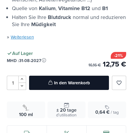
Quelle von
Kalium
,
Vitamine B12
und
B1
Halten Sie Ihre
Blutdruck
normal und reduzieren
Sie Ihre
Müdigkeit
»
Weiterlesen
Auf Lager
-21%
MHD :
31-08-2027
12,75 €
16,16 €
In den Warenkorb
favorite_border
± 20
tage
0,64 €
/ tag
100 ml
d'utilisation