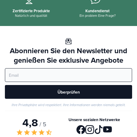
Zertifizierte Produkte
Kundendienst
Natürlich und qualität
Ein problem Eine Frage?
Abonnieren Sie den Newsletter und
genießen Sie exklusive Angebote
Überprüfen
Ihre Privatsphäre wird respektiert. Ihre Informationen werden niemals geteilt.
4,8
Unsere sozialen Netzwerke
/ 5
star
star
star
star
star_half