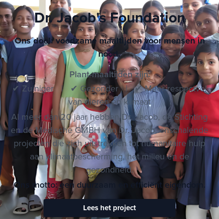
Dr. Jacob's Foundation
Ons doel: voedzame maaltijden voor mensen in
nood.
Plant-maaltijden zijn:
✔ Zuiniger | ✔ Gezonder | ✔ Meer respectvol
van dieren en klimaat
Al meer dan 20 jaar hebben Dr. Jacob, de Stichting
en de Medische GMBH van Dr. Jacob, onschalende
projecten die zich uitstrekken tot humanitaire hulp
aan klimaatbescherming, het milieu en de
gezondheid.
Ons motto: een duurzaam en efficiënt eigendom.
Lees het project