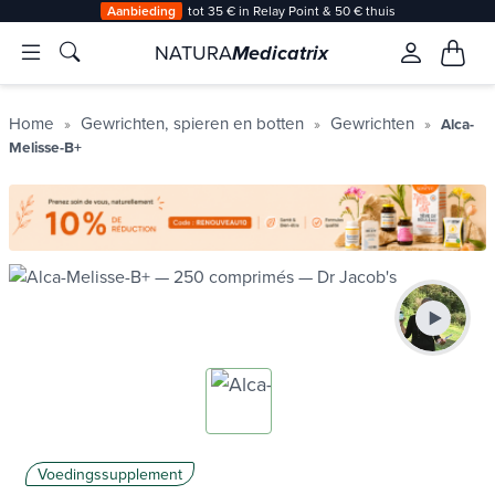
Aanbieding
tot 35 € in Relay Point & 50 € thuis
NATURA
Medicatrix
Home
Gewrichten, spieren en botten
Gewrichten
Alca-
Melisse-B+
Voedingssupplement