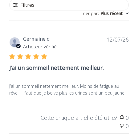
Filtres
Trier par
:
Plus récent
Dat
Germaine d.
12/07/26
de
Acheteur vérifié
publ
J’ai un sommeil nettement meilleur.
J’ai un sommeil nettement meilleur. Moins de fatigue au
réveil. Il faut que je boive plus,les urines sont un peu jaune
Cette critique a-t-elle été utile?
0
0