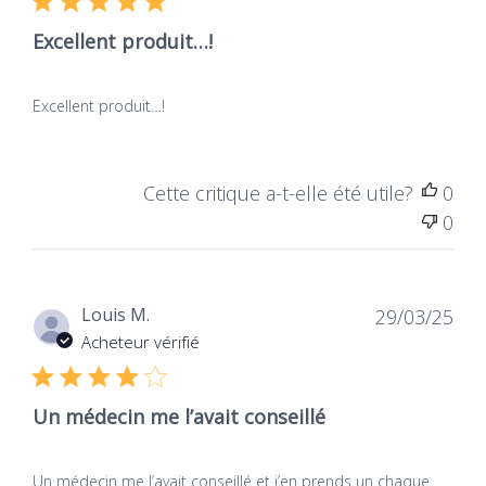
Excellent produit…!
Excellent produit…!
Cette critique a-t-elle été utile?
0
0
Dat
Louis M.
29/03/25
de
Acheteur vérifié
publ
Un médecin me l’avait conseillé
Un médecin me l’avait conseillé et j’en prends un chaque