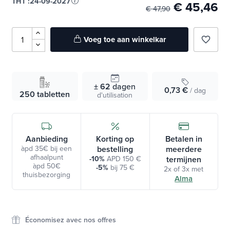
THT :
24-09-2027
€ 45,46
€ 47,90
Voeg toe aan winkelkar
favorite_border
± 62
dagen
0,73 €
/ dag
250 tabletten
d'utilisation
Aanbieding
Korting op
Betalen in
àpd 35€ bij een
bestelling
meerdere
afhaalpunt
-10%
APD 150 €
termijnen
àpd 50€
-5%
bij 75 €
2x of 3x met
thuisbezorging
Alma
Économisez avec nos offres