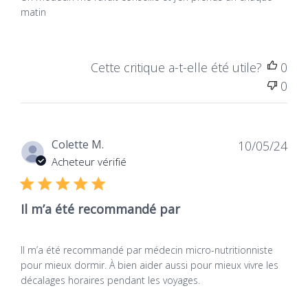
matin
Cette critique a-t-elle été utile?
0
0
Dat
Colette M.
10/05/24
de
Acheteur vérifié
publ
Il m’a été recommandé par
Il m’a été recommandé par médecin micro-nutritionniste
pour mieux dormir. À bien aider aussi pour mieux vivre les
décalages horaires pendant les voyages.