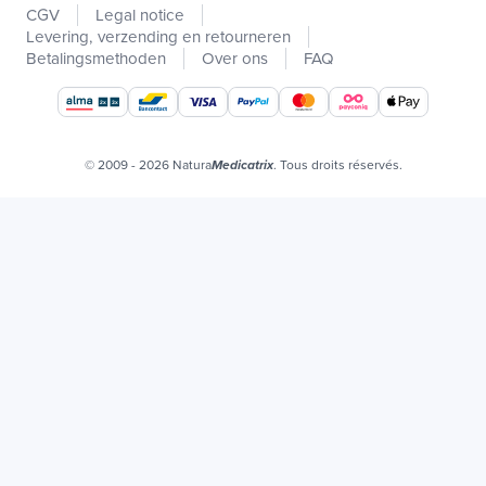
CGV
Legal notice
Promotions
Levering, verzending en retourneren
Catalogi
Betalingsmethoden
Over ons
FAQ
Onze merken
Vacatures
Organic certificates
© 2009 - 2026 Natura
. Tous droits réservés.
Medicatrix