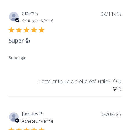
Dat
Claire S.
09/11/25
de
Acheteur vérifié
publ
Super 👍
Super 👍
Cette critique a-t-elle été utile?
0
0
Dat
Jacques P.
08/08/25
de
Acheteur vérifié
publ