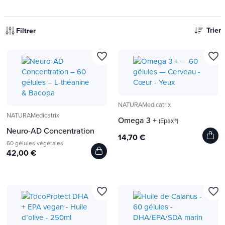
Trier
Filtrer
favorite_border
favorite_border
NATURAMedicatrix
NATURAMedicatrix
Omega 3 +
(Epax®)
Neuro-AD Concentration
14,70 €
60 gélules végétales
42,00 €
favorite_border
favorite_border