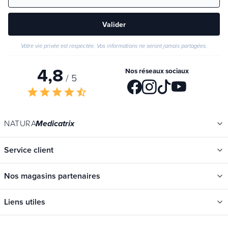
Valider
Votre vie privée est respectée. Vos informations ne seront jamais partagées.
4,8
Nos réseaux sociaux
/ 5
star
star
star
star
star_half
NATURA
Medicatrix
Service client
Nos magasins partenaires
Liens utiles
Catégories