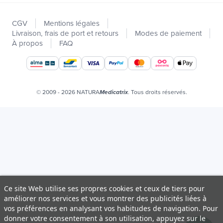
Nouveautés
CGV
Mentions légales
Promotions
Livraison, frais de port et retours
Modes de paiement
Catalogues
À propos
FAQ
Nos marques
Offres d'emploi
Certificats bio
© 2009 - 2026 NATURA
. Tous droits réservés.
Medicatrix
Ce site Web utilise ses propres cookies et ceux de tiers pour
améliorer nos services et vous montrer des publicités liées à
vos préférences en analysant vos habitudes de navigation. Pour
donner votre consentement à son utilisation, appuyez sur le