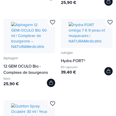
25,90 €
favorite_border
favorite_border
nutrigée
Alphagem
Hydra-FORT®
12 GEM OCULO Bio -
60 capsules
39,40 €
Complexe de bourgeons
50ml
25,90 €
favorite_border