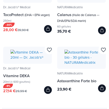
Dr. Jacob's® Medical
NATURAMedicatrix
TocoProtect
Calanus
(DHA + EPA vegan)
(Huile de Calanus —
250ml
DHA/EPA/SDA marin)
-30%
60 gélules
28,00 €
39,90 €
35,70 €
favorite_border
favorite_border
Dr. Jacob's® Medical
NATURAMedicatrix
Vitamine DEKA
Astaxanthine Forte bio
20ml (± 600 gouttes)
-9%
23,90 €
27,14 €
29,99 €