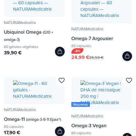
NATURAMedicatrix
NATURAMedicatrix
Ubiquinol Omega
(Q10 +
Omega-7 Argousier
oméga-3)
60 capsules
60 gélules végétales
-6%
39,90 €
24,99 €
26,50 €
favorite_border
favorite_border
Nouveau
NATURAMedicatrix
NATURAMedicatrix
Omega-11
(oméga-3-9-11 Epax®)
Omega-3 Vegan
60 capsules
17,90 €
60 capsules