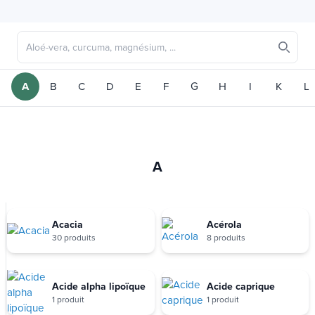
A
B
C
D
E
F
G
H
I
K
L
A
Acacia
Acérola
30 produits
8 produits
Acide alpha lipoïque
Acide caprique
1 produit
1 produit