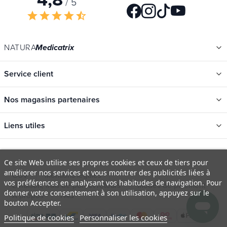
/ 5
star
star
star
star
star_half
NATURA
Medicatrix
Service client
Nos magasins partenaires
Liens utiles
Catégories
Ce site Web utilise ses propres cookies et ceux de tiers pour
Nouveautés
améliorer nos services et vous montrer des publicités liées à
CGV
Mentions légales
Promotions
vos préférences en analysant vos habitudes de navigation. Pour
Livraison, frais de port et retours
Modes de paiement
donner votre consentement à son utilisation, appuyez sur le
Catalogues
À propos
FAQ
bouton Accepter.
Nos marques
Politique de cookies
Personnaliser les cookies
Offres d'emploi