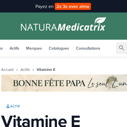
Payez en
2x 3x avec alma
search
ks
Actifs
Marques
Catalogues
Consultations
Accueil
Actifs
Vitamine E
ACTIF
Vitamine E