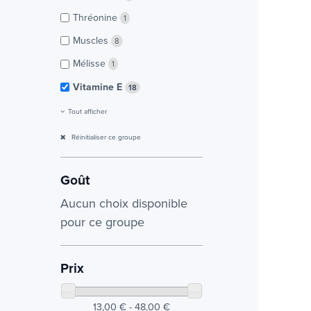
Thréonine
1
Muscles
8
Mélisse
1
Vitamine E
18
Tout afficher
Réinitialiser ce groupe
Goût
Aucun choix disponible
pour ce groupe
Prix
13,00 € - 48,00 €