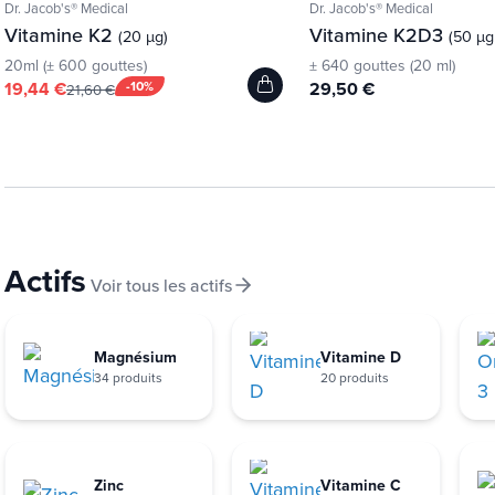
Dr. Jacob's® Medical
Dr. Jacob's® Medical
Vitamine K2
Vitamine K2D3
(20 µg)
(50 µg
20ml (± 600 gouttes)
± 640 gouttes (20 ml)
19,44 €
-10%
29,50 €
21,60 €
Actifs
Voir tous les actifs
Magnésium
Vitamine D
34 produits
20 produits
Zinc
Vitamine C