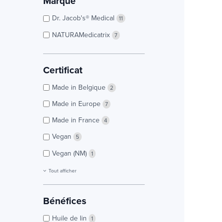
Marque
Dr. Jacob's® Medical
11
NATURAMedicatrix
7
Certificat
Made in Belgique
2
Made in Europe
7
Made in France
4
Vegan
5
Vegan (NM)
1
Tout afficher
Bénéfices
Huile de lin
1