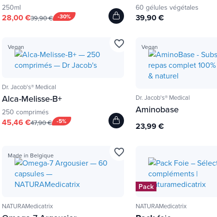
250ml
60 gélules végétales
28,00 €
-30%
39,90 €
39,90 €
favorite_border
Vegan
Vegan
Dr. Jacob's® Medical
Alca-Melisse-B+
Dr. Jacob's® Medical
Aminobase
250 comprimés
45,46 €
-5%
47,90 €
23,99 €
favorite_border
Made in Belgique
Pack
NATURAMedicatrix
NATURAMedicatrix