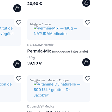
20,90 €
favorite_border
favorite_border
Made in France
NATURAMedicatrix
Perméa-Mix
(muqueuse intestinale)
180g
39,90 €
favorite_border
favorite_border
Végétarien
Made in Europe
Dr. Jacob's® Medical