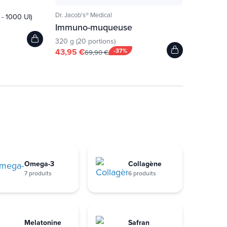
Dr. Jacob's® Medical
 - 1000 UI)
Immuno-muqueuse
320 g (20 portions)
43,95 €
-37%
69,90 €
Omega-3
Collagène
7 produits
6 produits
Melatonine
Safran