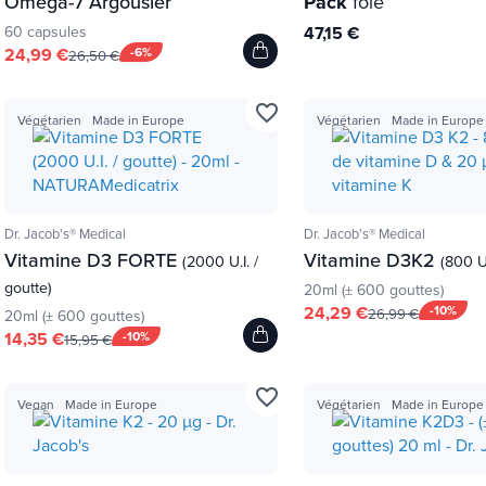
Omega-7 Argousier
Pack
foie
60 capsules
47,15 €
24,99 €
-6%
26,50 €
favorite_border
Végétarien
Made in Europe
Végétarien
Made in Europe
Dr. Jacob's® Medical
Dr. Jacob's® Medical
Vitamine D3 FORTE
Vitamine D3K2
(2000 U.I. /
(800 U
goutte)
20ml (± 600 gouttes)
24,29 €
-10%
26,99 €
20ml (± 600 gouttes)
14,35 €
-10%
15,95 €
favorite_border
Vegan
Made in Europe
Végétarien
Made in Europe