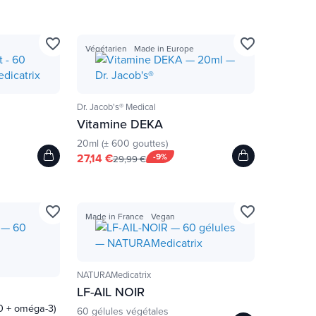
favorite_border
favorite_border
Végétarien
Made in Europe
Dr. Jacob's® Medical
Vitamine DEKA
20ml (± 600 gouttes)
27,14 €
-9%
29,99 €
favorite_border
favorite_border
Made in France
Vegan
NATURAMedicatrix
LF-AIL NOIR
0 + oméga-3)
60 gélules végétales