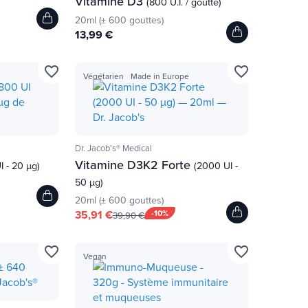
Vitamine D3
(800 U.I. / goutte)
20ml (± 600 gouttes)
13,99 €
favorite_border
favorite_border
Végétarien
Made in Europe
Dr. Jacob's® Medical
Vitamine D3K2 Forte
I - 20 µg)
(2000 UI -
50 µg)
20ml (± 600 gouttes)
35,91 €
-10%
39,90 €
favorite_border
favorite_border
Vegan