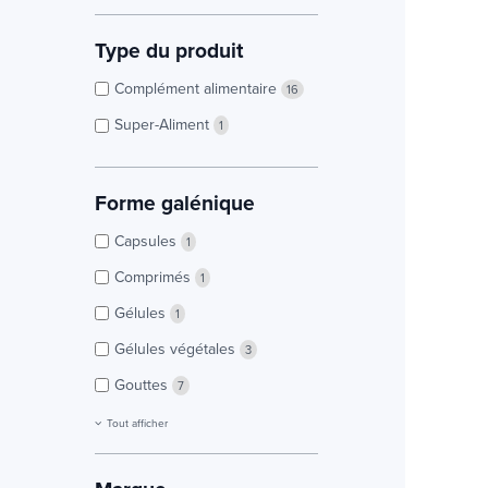
Type du produit
Complément alimentaire
16
Super-Aliment
1
Forme galénique
Capsules
1
Comprimés
1
Gélules
1
Gélules végétales
3
Gouttes
7
Tout afficher