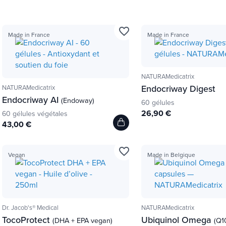
favorite_border
Made in France
Made in France
NATURAMedicatrix
Endocriway Digest
NATURAMedicatrix
Endocriway AI
(Endoway)
60 gélules
26,90 €
60 gélules végétales
43,00 €
favorite_border
Vegan
Made in Belgique
Dr. Jacob's® Medical
NATURAMedicatrix
TocoProtect
Ubiquinol Omega
(DHA + EPA vegan)
(Q1