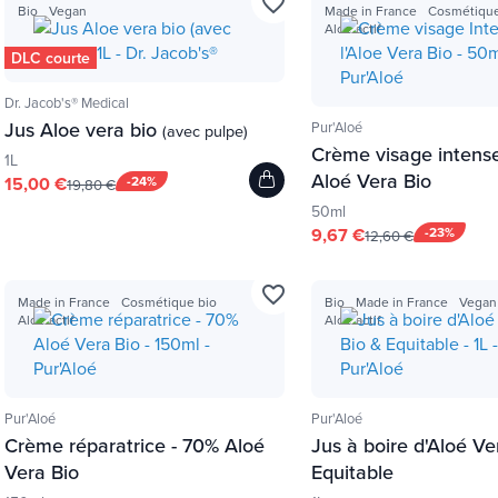
favorite_border
Bio
Vegan
Made in France
Cosmétique
Aloe actif
DLC courte
Dr. Jacob's® Medical
Jus Aloe vera bio
Pur'Aloé
(avec pulpe)
Crème visage intens
1L
Aloé Vera Bio
15,00 €
-24%
19,80 €
50ml
9,67 €
-23%
12,60 €
favorite_border
Made in France
Cosmétique bio
Bio
Made in France
Vegan
Aloe actif
Aloe actif
Pur'Aloé
Pur'Aloé
Crème réparatrice - 70% Aloé
Jus à boire d'Aloé Ve
Vera Bio
Equitable