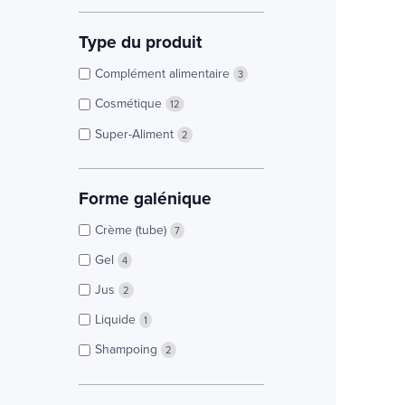
Type du produit
Complément alimentaire
3
Cosmétique
12
Super-Aliment
2
Forme galénique
Crème (tube)
7
Gel
4
Jus
2
Liquide
1
Shampoing
2