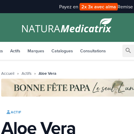
Payez en
2x 3x avec alma
search
ks
Actifs
Marques
Catalogues
Consultations
Accueil
Actifs
Aloe Vera
ACTIF
Aloe Vera