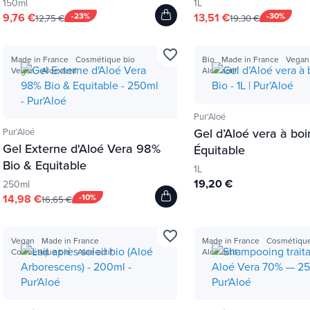
150ml
1L
9,76 €
-23%
13,51 €
-30%
12,75 €
19,30 €
favorite_border
Made in France
Cosmétique bio
Bio
Made in France
Vegan
Vegan
Aloe actif
Aloe actif
Pur'Aloé
Gel d’Aloé vera à boi
Pur'Aloé
Gel Externe d'Aloé Vera 98%
Équitable
Bio & Equitable
1L
19,20 €
250ml
14,98 €
-10%
16,65 €
favorite_border
Vegan
Made in France
Made in France
Cosmétique
Cosmétique bio
Aloe actif
Aloe actif