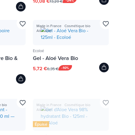
10,08 €
-24%
13,20 €
favorite_border
favorite_border
Made in France
Cosmétique bio
Aloe actif
Ecoloé
re Bio &
Gel - Aloé Vera Bio
5,72 €
-10%
6,35 €
favorite_border
favorite_border
 bio
Made in France
Cosmétique bio
Aloe actif
Épuisé