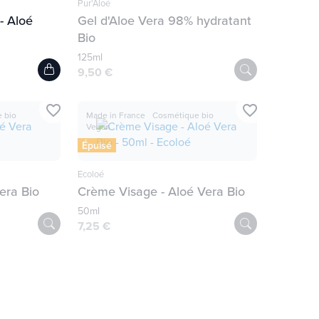
Pur'Aloé
- Aloé
Gel d'Aloe Vera 98% hydratant
Bio
125ml
9,50 €
favorite_border
favorite_border
 bio
Made in France
Cosmétique bio
Vegan
Épuisé
Ecoloé
era Bio
Crème Visage - Aloé Vera Bio
50ml
7,25 €