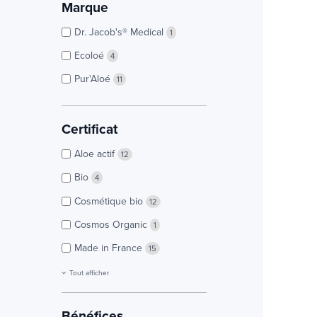
Marque
Dr. Jacob's® Medical
1
Ecoloé
4
Pur'Aloé
11
Certificat
Aloe actif
12
Bio
4
Cosmétique bio
12
Cosmos Organic
1
Made in France
15
Tout afficher
Bénéfices