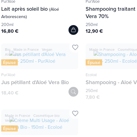
Pur'Aloé
Pur'Aloé
Lait après soleil bio
Shampooing traitant 
(Aloé
Vera 70%
Arborescens)
200ml
250ml
16,80 €
12,90 €
favorite_border
Bio
Made in France
Vegan
Made in France
Cosmétique
Aloe actif
Épuisé
Épuisé
Pur'Aloé
Ecoloé
Jus pétillant d'Aloé Vera Bio
Shampooing - Aloé V
250ml
18,40 €
7,80 €
favorite_border
Made in France
Cosmétique bio
Vegan
Épuisé