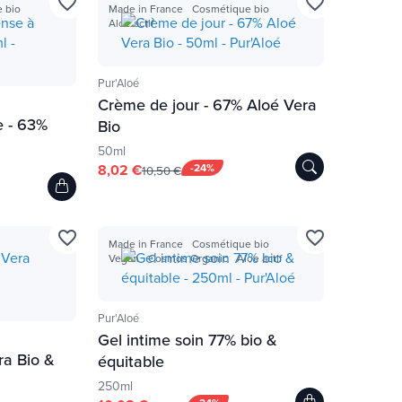
favorite_border
favorite_border
 bio
Made in France
Cosmétique bio
Aloe actif
Pur'Aloé
Crème de jour - 67% Aloé Vera
e - 63%
Bio
50ml
8,02 €
-24%
10,50 €
favorite_border
favorite_border
Made in France
Cosmétique bio
Vegan
Cosmos Organic
Aloe actif
Pur'Aloé
Gel intime soin 77% bio &
ra Bio &
équitable
250ml