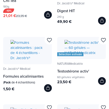
Chi-Tea
Dr. Jacob's® Medical
180g
Digest HIT
-10%
21,01 €
23,35 €
210 g
49,90 €
favorite_border
favorite_border
Sélection estivale
NATURAMedicatrix
Dr. Jacob's® Medical
Testostérone activ'
Formules alcalinisantes
60 gélules végétales
23,50 €
(
Pack
de 4 échantillons)
1,50 €
favorite_border
favorite_border