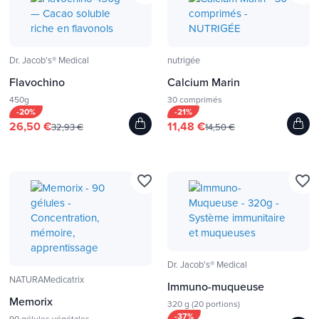
Dr. Jacob's® Medical
nutrigée
Flavochino
Calcium Marin
450g
30 comprimés
-20%
-21%
26,50 €
11,48 €
32,93 €
14,50 €
favorite_border
favorite_border
Dr. Jacob's® Medical
NATURAMedicatrix
Immuno-muqueuse
Memorix
320 g (20 portions)
-37%
90 gélules végétales