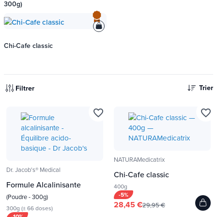
300g)
Chi-Cafe classic
Trier
Filtrer
favorite_border
favorite_border
NATURAMedicatrix
Dr. Jacob's® Medical
Chi-Cafe classic
Formule Alcalinisante
400g
-5%
(Poudre - 300g)
28,45 €
29,95 €
300g (± 66 doses)
-10%