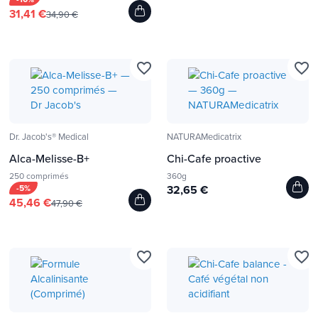
31,41 €
34,90 €
favorite_border
favorite_border
Dr. Jacob's® Medical
NATURAMedicatrix
Alca-Melisse-B+
Chi-Cafe proactive
250 comprimés
360g
-5%
32,65 €
45,46 €
47,90 €
favorite_border
favorite_border