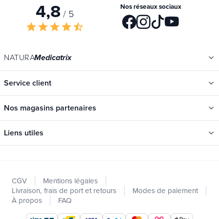
4,8
Nos réseaux sociaux
/ 5
star
star
star
star
star_half
NATURA
Medicatrix
Service client
Nos magasins partenaires
Liens utiles
Catégories
Nouveautés
CGV
Mentions légales
Promotions
Livraison, frais de port et retours
Modes de paiement
Catalogues
À propos
FAQ
Nos marques