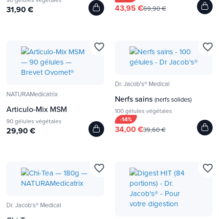
43,95 €
31,90 €
69,90 €
favorite_border
favorite_border
Dr. Jacob's® Medical
NATURAMedicatrix
Nerfs sains
(nerfs solides)
Articulo-Mix MSM
100 gélules végétales
-14%
90 gélules végétales
34,00 €
29,90 €
39,60 €
favorite_border
favorite_border
Dr. Jacob's® Medical