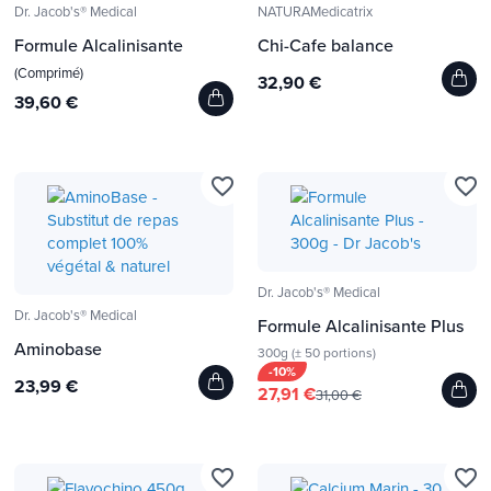
Dr. Jacob's® Medical
NATURAMedicatrix
Formule Alcalinisante
Chi-Cafe balance
(Comprimé)
32,90 €
39,60 €
favorite_border
favorite_border
Dr. Jacob's® Medical
Dr. Jacob's® Medical
Formule Alcalinisante Plus
Aminobase
300g (± 50 portions)
-10%
23,99 €
27,91 €
31,00 €
favorite_border
favorite_border