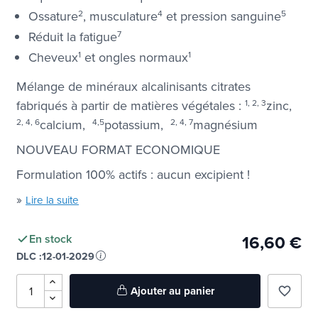
Ossature
2
, musculature
4
et pression sanguine
5
Réduit la fatigue
7
Cheveux
1
et ongles normaux
1
Mélange de minéraux alcalinisants citrates
fabriqués à partir de matières végétales :
1, 2, 3
zinc,
2, 4, 6
calcium,
4,5
potassium,
2, 4, 7
magnésium
NOUVEAU FORMAT ECONOMIQUE
Formulation 100% actifs : aucun excipient !
»
Lire la suite
16,60 €
En stock
DLC :
12-01-2029
Ajouter au panier
favorite_border