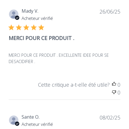
Dat
Mady V.
26/06/25
de
Acheteur vérifié
publ
MERCI POUR CE PRODUIT .
MERCI POUR CE PRODUIT . EXCELLENTE IDEE POUR SE
DESACIDIFIER .
Cette critique a-t-elle été utile?
0
0
Dat
Sante O.
08/02/25
de
Acheteur vérifié