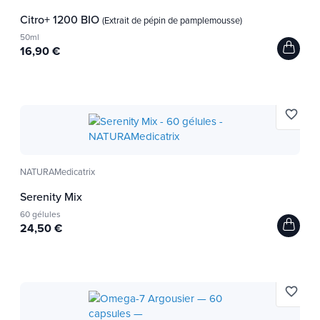
Citro+ 1200 BIO
(Extrait de pépin de pamplemousse)
50ml
16,90 €
favorite_border
NATURAMedicatrix
Serenity Mix
60 gélules
24,50 €
favorite_border