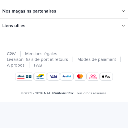
Nos magasins partenaires
Liens utiles
Catégories
Nouveautés
CGV
Mentions légales
Promotions
Livraison, frais de port et retours
Modes de paiement
Catalogues
À propos
FAQ
Nos marques
Offres d'emploi
Certificats bio
© 2009 - 2026 NATURA
. Tous droits réservés.
Medicatrix