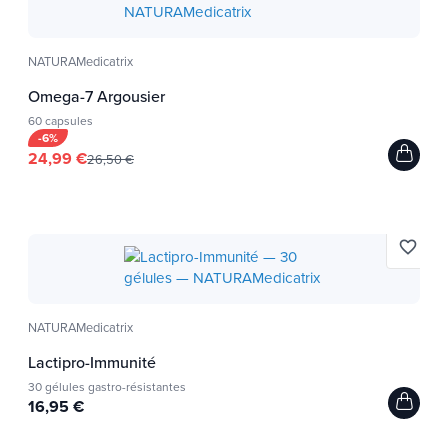
NATURAMedicatrix
Omega-7 Argousier
60 capsules
-6%
24,99 €
26,50 €
favorite_border
NATURAMedicatrix
Lactipro-Immunité
30 gélules gastro-résistantes
16,95 €