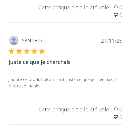
Cette critique a-t-elle été utile?
0
0
Dat
21/11/25
SANTE O.
de
publ
juste ce que je cherchais
J'adore ce produit alcalinisant, juste ce que je cherchais à
prix raisonnable.
Cette critique a-t-elle été utile?
0
0