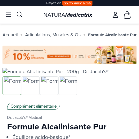
Livraison offerte
àpd 35€ en Point Relais & 50€ à 
Pa
NATURA
Medicatrix
Accueil
Articulations, Muscles & Os
Formule Alcalinisante Pur
Complément alimentaire
Dr. Jacob's® Medical
Formule Alcalinisante Pur
Équilibre acido-basique
1