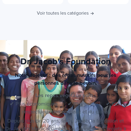
Voir toutes les catégories
Dr. Jacob's Foundation
Notre objectif : des repas nutritifs pour les
personnes dans le besoin.
Les repas végétaux sont :
✔ Plus économiques | ✔ Plus sains | ✔ Plus
respectueux des animaux et du climat
Depuis plus de 20 ans, le Dr. Jacob, la fondation et
Dr. Jacob's Medical GmbH, soutiennent des projets à