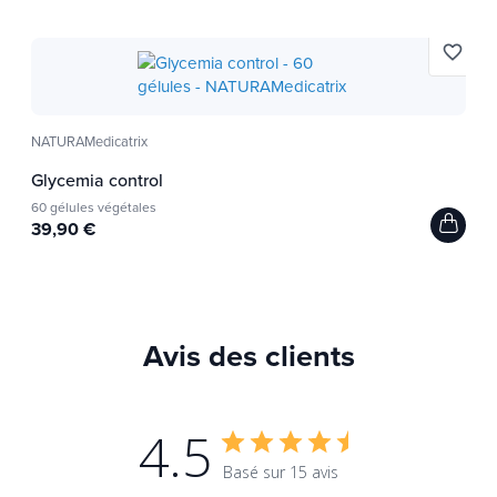
favorite_border
NATURAMedicatrix
Glycemia control
60 gélules végétales
39,90 €
Avis des clients
4.5
Basé sur 15 avis