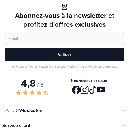
Abonnez-vous à la newsletter et
profitez d'offres exclusives
Valider
Votre vie privée est respectée. Vos informations ne seront jamais partagées.
4,8
Nos réseaux sociaux
/ 5
star
star
star
star
star_half
NATURA
Medicatrix
Service client