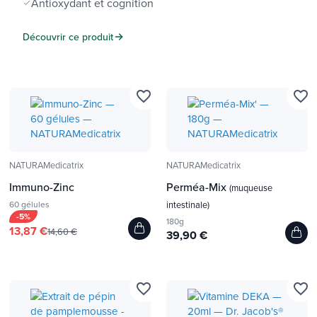
Antioxydant et cognition
Découvrir ce produit
favorite_border
favorite_border
NATURAMedicatrix
NATURAMedicatrix
Immuno-Zinc
Perméa-Mix
(muqueuse
60 gélules
intestinale)
-5%
180g
13,87 €
14,60 €
39,90 €
favorite_border
favorite_border