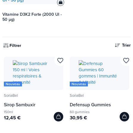
Vitamine D3K2 Forte (2000 UI -
50 µg)
Trier
Filtrer
favorite_border
favorite_border
Nouveau
Nouveau
SoriaBel
SoriaBel
Sirop Sambuxir
Defensup Gummies
150ml
60 gummies
12,45 €
30,95 €