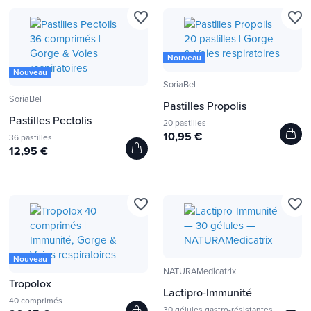
favorite_border
favorite_border
Nouveau
Nouveau
SoriaBel
SoriaBel
Pastilles Propolis
Pastilles Pectolis
20 pastilles
10,95 €
36 pastilles
12,95 €
favorite_border
favorite_border
Nouveau
NATURAMedicatrix
Tropolox
Lactipro-Immunité
40 comprimés
30 gélules gastro-résistantes