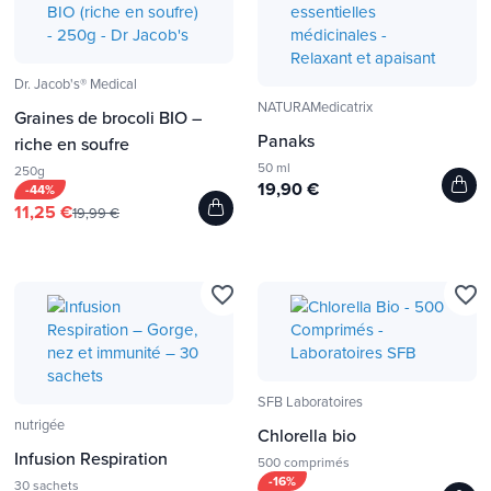
Dr. Jacob's® Medical
NATURAMedicatrix
Graines de brocoli BIO –
Panaks
riche en soufre
50 ml
250g
19,90 €
-44%
11,25 €
19,99 €
favorite_border
favorite_border
SFB Laboratoires
nutrigée
Chlorella bio
Infusion Respiration
500 comprimés
-16%
30 sachets