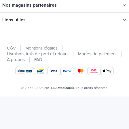
Nos magasins partenaires
Liens utiles
Catégories
Nouveautés
CGV
Mentions légales
Promotions
Livraison, frais de port et retours
Modes de paiement
Catalogues
À propos
FAQ
Nos marques
Offres d'emploi
Certificats bio
© 2009 - 2026 NATURA
. Tous droits réservés.
Medicatrix