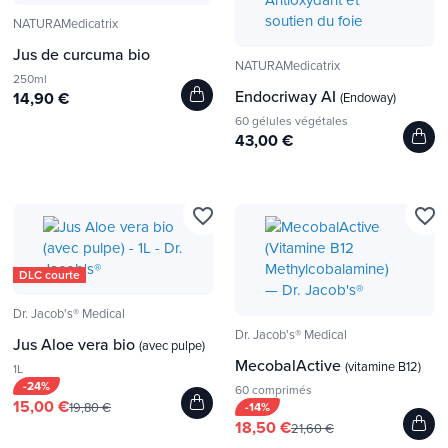
NATURAMedicatrix
Jus de curcuma bio
NATURAMedicatrix
250ml
Endocriway AI
14,90 €
(Endoway)
60 gélules végétales
43,00 €
favorite_border
favorite_border
DLC courte
Dr. Jacob's® Medical
Dr. Jacob's® Medical
Jus Aloe vera bio
(avec pulpe)
MecobalActive
(vitamine B12)
1L
-24%
60 comprimés
15,00 €
19,80 €
-14%
18,50 €
21,60 €