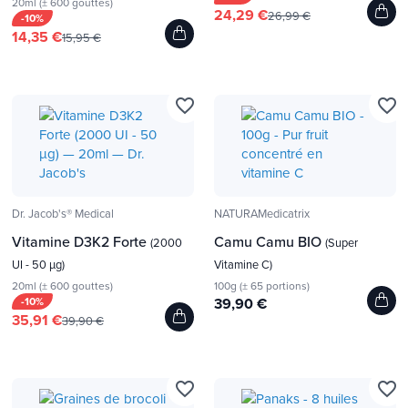
20ml (± 600 gouttes)
24,29 €
26,99 €
-10%
14,35 €
15,95 €
favorite_border
favorite_border
Dr. Jacob's® Medical
NATURAMedicatrix
Vitamine D3K2 Forte
Camu Camu BIO
(2000
(Super
UI - 50 µg)
Vitamine C)
20ml (± 600 gouttes)
100g (± 65 portions)
-10%
39,90 €
35,91 €
39,90 €
favorite_border
favorite_border