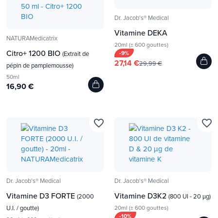
Dr. Jacob's® Medical
Vitamine DEKA
NATURAMedicatrix
20ml (± 600 gouttes)
Citro+ 1200 BIO
-9%
(Extrait de
27,14 €
29,99 €
pépin de pamplemousse)
50ml
16,90 €
favorite_border
favorite_border
Dr. Jacob's® Medical
Dr. Jacob's® Medical
Vitamine D3 FORTE
Vitamine D3K2
(2000
(800 UI - 20 µg)
U.I. / goutte)
20ml (± 600 gouttes)
-10%