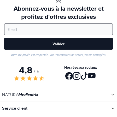
Abonnez-vous à la newsletter et
profitez d'offres exclusives
Valider
Votre vie privée est respectée. Vos informations ne seront jamais partagées.
4,8
Nos réseaux sociaux
/ 5
star
star
star
star
star_half
NATURA
Medicatrix
Service client