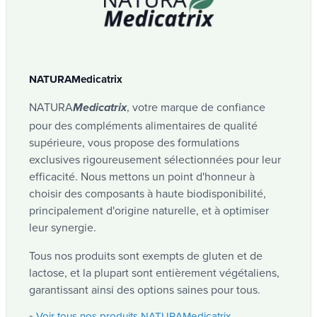
Ces 2 plantes contribuent à la majorité des
fonctions biologiques de votre
organisme. Leurs fonctions se renforcent ou se
Curcuma
complètent l'une et l'autre...
Référence
Le curcuma, cette épice aux mille vertus Avec sa
NATURAMedicatrix
couleur jaune éclatante, le curcuma est parfois
NMNM127
surnommé “l’or des Indes”. Cette...
NATURA
, votre marque de confiance
Medicatrix
Gingembre (
Curcuma (
Zingiber
Curcuma
voir tous nos produits curcuma
»
pour des compléments alimentaires de qualité
)
)
officinale
longa
supérieure, vous propose des formulations
Marque
Citron
exclusives rigoureusement sélectionnées pour leur
Soutiennent le fonctionnement normal du
NATURAMedicatrix
efficacité. Nous mettons un point d'honneur à
Nos produits à base de citron sont formulés pour
système immunitaire
favoriser une sensation de fraîcheur et
choisir des composants à haute biodisponibilité,
Favorisent des
articulations
saines ainsi
accompagner votre bien-être quotidien. Enrichis
principalement d'origine naturelle, et à optimiser
que le maintien d’une
ossature
normale
en...
Code EAN
leur synergie.
Participent à une
fonction
voir tous nos produits citron
»
5425036462366
cardiaque
saine
Tous nos produits sont exempts de gluten et de
lactose, et la plupart sont entièrement végétaliens,
Gingembre
garantissant ainsi des options saines pour tous.
—
Fonction
Nos produits à base de racine de gingembre sont
Forme galénique
formulés pour favoriser le bien-être général, grâce
hépatique
Voir tous nos produits NATURAMedicatrix
»