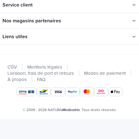
Service client
Nos magasins partenaires
Liens utiles
Catégories
Nouveautés
CGV
Mentions légales
Promotions
Livraison, frais de port et retours
Modes de paiement
Catalogues
À propos
FAQ
Nos marques
Offres d'emploi
Certificats bio
© 2009 - 2026 NATURA
. Tous droits réservés.
Medicatrix