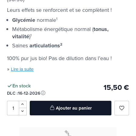
Leurs effets se renforcent et se complètent !
Glycémie
normale
1
Métabolisme énergétique normal (
tonus,
vitalité
)
1
Saines
articulations
2
100% pur jus bio! Pas de dilution dans l’eau !
»
Lire la suite
15,50 €
En stock
DLC :
16-12-2026
Ajouter au panier
favorite_border