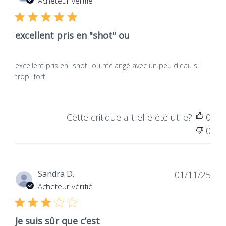
Acheteur vérifié
publ
excellent pris en "shot" ou
excellent pris en "shot" ou mélangé avec un peu d'eau si
trop "fort"
Cette critique a-t-elle été utile?
0
0
Dat
Sandra D.
01/11/25
de
Acheteur vérifié
publ
Je suis sûr que c’est