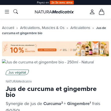
Payez en
2x 3x avec alma
NATURA
Medicatrix
Accueil
Articulations, Muscles & Os
Articulations
Jus de
curcuma et gingembre bio
Jus végétal
NATURAMedicatrix
Jus de curcuma et gingembre
bio
Synergie de jus de
Curcuma
2
+
Gingembre
1
frais
(50/50)