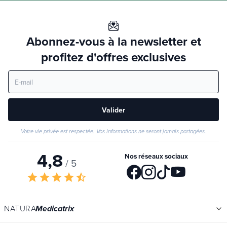
Abonnez-vous à la newsletter et
profitez d'offres exclusives
Valider
Votre vie privée est respectée. Vos informations ne seront jamais partagées.
4,8
Nos réseaux sociaux
/ 5
star
star
star
star
star_half
NATURA
Medicatrix