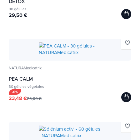
DETOX
90 gélules
29,50 €
favorite_border
NATURAMedicatrix
PEA CALM
30 gélules végétales
-6%
23,48 €
25,00 €
favorite_border