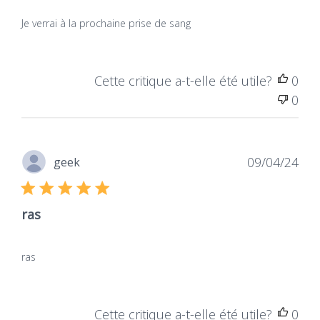
Je verrai à la prochaine prise de sang
Cette critique a-t-elle été utile?
0
0
Dat
09/04/24
geek
de
publ
ras
ras
Cette critique a-t-elle été utile?
0