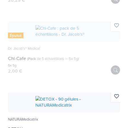
20,25 €
favorite_border
Épuisé
Dr. Jacob's® Medical
Chi-Cafe
(
Pack
de 5 échantillons — 5x 5g)
5x 5g
2,00 €
favorite_border
NATURAMedicatrix