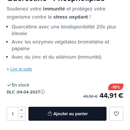
Soutenez votre
immunité
et protégez votre
organisme contre le
stress oxydant
!
Quercétine avec une biodisponibilité 20x plus
élevée
Avec les enzymes végétales bromélaïne et
papaïne
Avec du zinc et du sélénium (immunité)
»
Lire la suite
En stock
-10%
DLC :
04-04-2027
44,91 €
49,90 €
Ajouter au panier
favorite_border