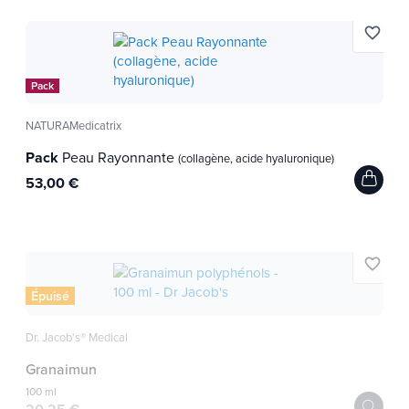
favorite_border
Pack
NATURAMedicatrix
Pack
Peau Rayonnante
(collagène, acide hyaluronique)
53,00 €
favorite_border
Épuisé
Dr. Jacob's® Medical
Granaimun
100 ml