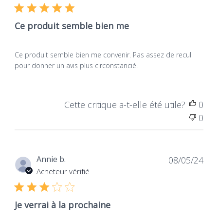
publ
Ce produit semble bien me
Ce produit semble bien me convenir. Pas assez de recul
pour donner un avis plus circonstancié.
Cette critique a-t-elle été utile?
0
0
Dat
Annie b.
08/05/24
de
Acheteur vérifié
publ
Je verrai à la prochaine