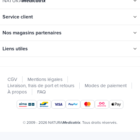
NATURA
Medicatrix
Service client
Nos magasins partenaires
Liens utiles
Catégories
Nouveautés
CGV
Mentions légales
Promotions
Livraison, frais de port et retours
Modes de paiement
Catalogues
À propos
FAQ
Nos marques
Offres d'emploi
Certificats bio
© 2009 - 2026 NATURA
. Tous droits réservés.
Medicatrix