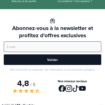
Naturels et de qualité
Un problème ? Une question ?
Abonnez-vous à la newsletter et
profitez d'offres exclusives
Valider
Votre vie privée est respectée. Vos informations ne seront jamais partagées.
4,8
Nos réseaux sociaux
/ 5
star
star
star
star
star_half