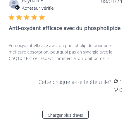
Dat
Raynald E.
08/01/24
de
Acheteur vérifié
publ
Anti-oxydant efficace avec du phospholipide
Anti-oxydant efficace avec du phospholipide pour une
meilleure absorption. pourquoi pas en synergie avec le
CoQ10 ? Est ce l'aspect commercial qui doit primer ?
Cette critique a-t-elle été utile?
1
0
Charger plus d'avis