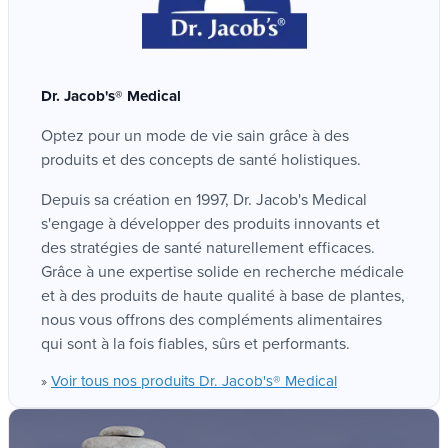
En synergie avec la papaïne
Référence
Tenir hors de portée des enfants.
et bromélaïne
NMJ068
Les compléments alimentaires ne doivent pas
La combinaison de la quercétine avec les deux
être utilisés comme substituts à une
Dr. Jacob's® Medical
enzymes végétales, papaïne (de la papaye) et
alimentation variée et équilibrée ni à un mode
Marque
bromélaïne (de l'ananas), est ce qui rend la
Optez pour un mode de vie sain grâce à des
de vie sain.
Dr. Jacob's® Medical
Quercétine-Phospholipide de Dr Jacob's® si
produits et des concepts de santé holistiques.
spéciale.
Depuis sa création en 1997, Dr. Jacob's Medical
s'engage à développer des produits innovants et
Code EAN
Optimisé par les oligo-
des stratégies de santé naturellement efficaces.
4041246501322
Grâce à une expertise solide en recherche médicale
éléments
Papaye
et à des produits de haute qualité à base de plantes,
Riches en antioxydants et en nutriments essentiels,
nous vous offrons des compléments alimentaires
nos produits à base de papaye sont conçus pour
NUT
qui sont à la fois fiables, sûrs et performants.
accompagner votre bien-être général. En...
Pour soutenir votre immunité
NUT_PL_AS 979/106
voir tous nos produits papaye
»
Voir tous nos produits Dr. Jacob's® Medical
»
Le système immunitaire est le système de
défense biologique de notre organisme.
Acérola