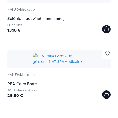
NATURAMedicatrix
Sélénium activ'
(sélénométhionine)
60 gélules
13,10 €
favorite_border
NATURAMedicatrix
PEA Calm Forte
30 gélules végétales
29,90 €