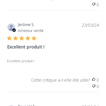
0
Dat
Jérôme S.
23/03/24
de
Acheteur vérifié
publ
Excellent produit !
Excellent produit !
Cette critique a-t-elle été utile?
0
0