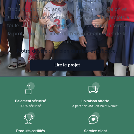
Depuis plus de 20 ans, le Dr. Jacob, la fondation et
Dr. Jacob's Medical GmbH, soutiennent des projets à
toute échelle qui s'étendent de l'aide humanitaire à
la protection du climat, de l'environnement et de la
santé.
Notre devise : un bien durable et efficace.
Lire le projet
Paiement sécurisé
Livraison offerte
100% sécurisé
à partir de 35€ en Point Relais*
Produits certifiés
Service client