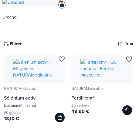
Urochol
Trier
Filtrer
favorite_border
favorite_border
NATURAMedicatrix
NATURAMedicatrix
Sélénium activ'
FertilHom®
(sélénométhionine)
20 sachets
49,90 €
60 gélules
13,10 €