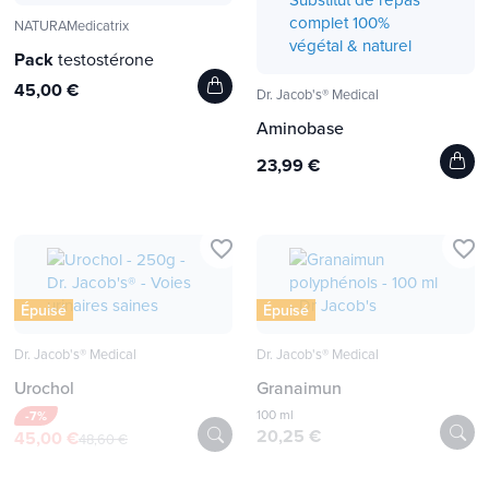
NATURAMedicatrix
Pack
testostérone
45,00 €
Dr. Jacob's® Medical
Aminobase
23,99 €
favorite_border
favorite_border
Épuisé
Épuisé
Dr. Jacob's® Medical
Dr. Jacob's® Medical
Urochol
Granaimun
100 ml
-7%
20,25 €
45,00 €
48,60 €