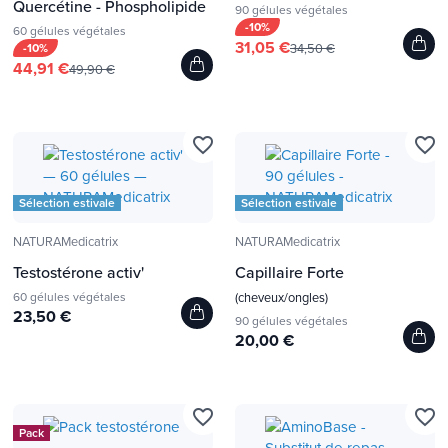
Quercétine - Phospholipide
90 gélules végétales
-10%
60 gélules végétales
31,05 €
-10%
34,50 €
44,91 €
49,90 €
favorite_border
favorite_border
Sélection estivale
Sélection estivale
NATURAMedicatrix
NATURAMedicatrix
Testostérone activ'
Capillaire Forte
60 gélules végétales
(cheveux/ongles)
23,50 €
90 gélules végétales
20,00 €
favorite_border
favorite_border
Pack