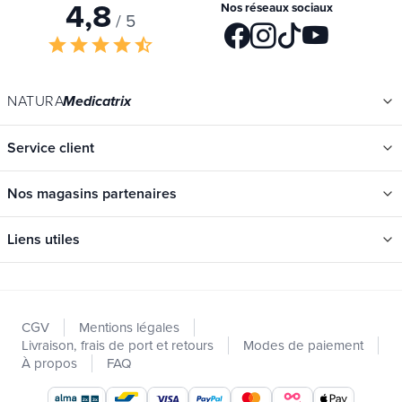
4,8
Nos réseaux sociaux
/ 5
star
star
star
star
star_half
NATURA
Medicatrix
Service client
Nos magasins partenaires
Liens utiles
Catégories
Nouveautés
CGV
Mentions légales
Promotions
Livraison, frais de port et retours
Modes de paiement
Catalogues
À propos
FAQ
Nos marques