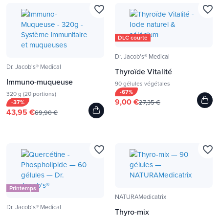
favorite_border
favorite_border
DLC courte
Dr. Jacob's® Medical
Dr. Jacob's® Medical
Thyroïde Vitalité
Immuno-muqueuse
90 gélules végétales
-67%
320 g (20 portions)
9,00 €
-37%
27,35 €
43,95 €
69,90 €
favorite_border
favorite_border
Printemps
NATURAMedicatrix
Dr. Jacob's® Medical
Thyro-mix