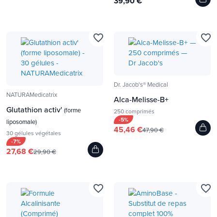
39,90 €
favorite_border
favorite_border
Dr. Jacob's® Medical
NATURAMedicatrix
Alca-Melisse-B+
Glutathion activ'
(forme
250 comprimés
-5%
liposomale)
45,46 €
47,90 €
30 gélules végétales
-7%
27,68 €
29,90 €
favorite_border
favorite_border