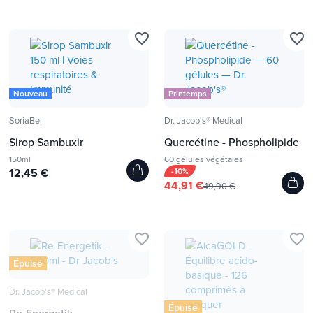
favorite_border
favorite_border
Nouveau
Printemps
SoriaBel
Dr. Jacob's® Medical
Sirop Sambuxir
Quercétine - Phospholipide
150ml
60 gélules végétales
12,45 €
-10%
44,91 €
49,90 €
favorite_border
favorite_border
Épuisé
Dr. Jacob's® Medical
Épuisé