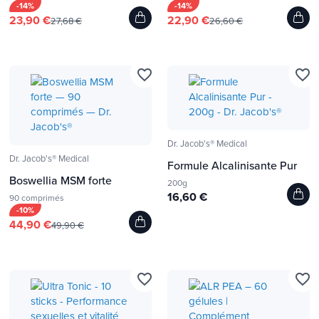
-14%
-14%
23,90 €
22,90 €
27,68 €
26,60 €
favorite_border
favorite_border
Dr. Jacob's® Medical
Dr. Jacob's® Medical
Formule Alcalinisante Pur
Boswellia MSM forte
200g
16,60 €
90 comprimés
-10%
44,90 €
49,90 €
favorite_border
favorite_border