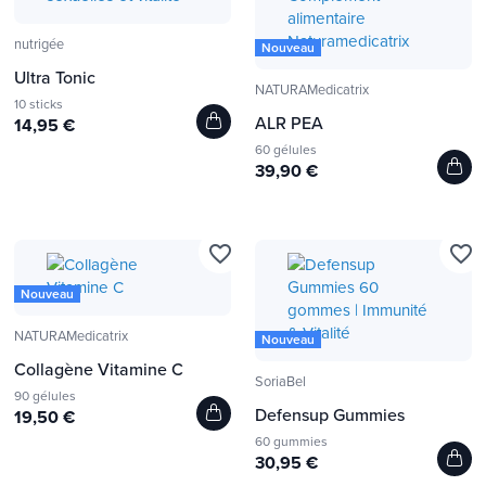
nutrigée
Nouveau
Ultra Tonic
NATURAMedicatrix
10 sticks
ALR PEA
14,95 €
60 gélules
39,90 €
favorite_border
favorite_border
Nouveau
NATURAMedicatrix
Nouveau
Collagène Vitamine C
SoriaBel
90 gélules
Defensup Gummies
19,50 €
60 gummies
30,95 €