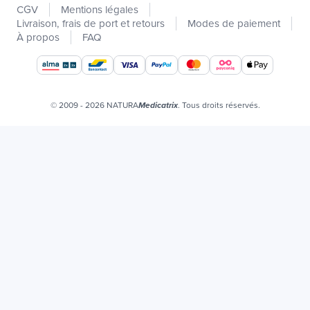
CGV
Mentions légales
Promotions
Livraison, frais de port et retours
Modes de paiement
Catalogues
À propos
FAQ
Nos marques
Offres d'emploi
Certificats bio
© 2009 - 2026 NATURA
. Tous droits réservés.
Medicatrix