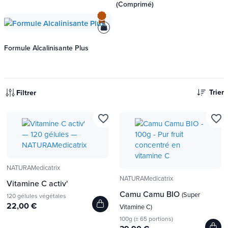
(Comprimé)
Formule Alcalinisante Plus
Trier
Filtrer
favorite_border
favorite_border
NATURAMedicatrix
NATURAMedicatrix
Vitamine C activ'
Camu Camu BIO
(Super
120 gélules végétales
22,00 €
Vitamine C)
100g (± 65 portions)