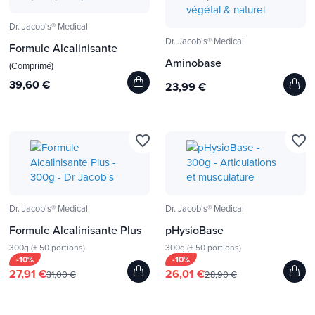
Dr. Jacob's® Medical
Dr. Jacob's® Medical
Formule Alcalinisante
Aminobase
(Comprimé)
39,60 €
23,99 €
favorite_border
favorite_border
Dr. Jacob's® Medical
Dr. Jacob's® Medical
Formule Alcalinisante Plus
pHysioBase
300g (± 50 portions)
300g (± 50 portions)
-10%
-10%
27,91 €
26,01 €
31,00 €
28,90 €