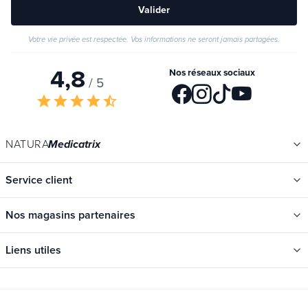
Valider
Votre vie privée est respectée. Vos informations ne seront jamais partagées.
4,8
Nos réseaux sociaux
/ 5
star
star
star
star
star_half
NATURA
Medicatrix
Service client
Nos magasins partenaires
Liens utiles
Catégories
Nouveautés