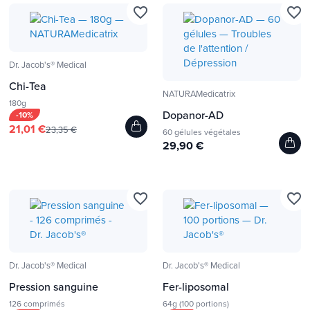
favorite_border
favorite_border
Dr. Jacob's® Medical
Chi-Tea
NATURAMedicatrix
180g
Dopanor-AD
-10%
21,01 €
23,35 €
60 gélules végétales
29,90 €
favorite_border
favorite_border
Dr. Jacob's® Medical
Dr. Jacob's® Medical
Pression sanguine
Fer-liposomal
126 comprimés
64g (100 portions)