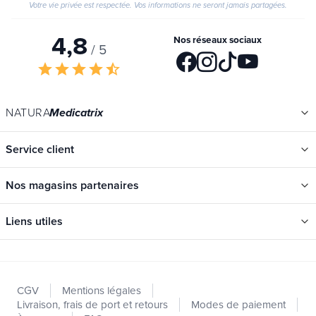
Votre vie privée est respectée. Vos informations ne seront jamais partagées.
4,8
Nos réseaux sociaux
/ 5
star
star
star
star
star_half
NATURA
Medicatrix
Service client
Nos magasins partenaires
Liens utiles
Catégories
Nouveautés
CGV
Mentions légales
Promotions
Livraison, frais de port et retours
Modes de paiement