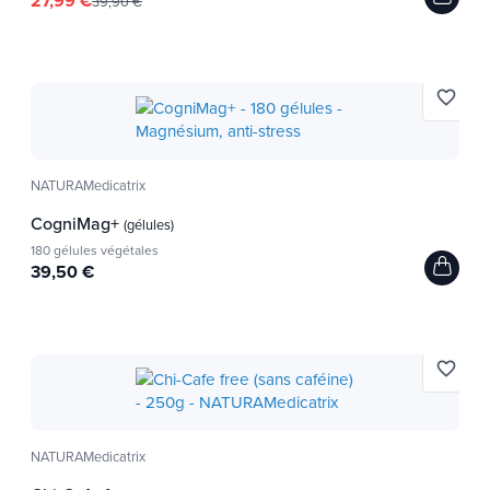
27,99 €
39,90 €
favorite_border
NATURAMedicatrix
CogniMag+
(gélules)
180 gélules végétales
39,50 €
favorite_border
NATURAMedicatrix