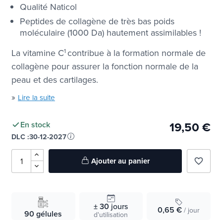
Qualité Naticol
Peptides de collagène de très bas poids
moléculaire (1000 Da) hautement assimilables !
La vitamine C
1
contribue à la formation normale de
collagène pour assurer la fonction normale de la
peau et des cartilages.
»
Lire la suite
19,50 €
En stock
DLC :
30-12-2027
Ajouter au panier
favorite_border
± 30
jours
0,65 €
/ jour
90 gélules
d'utilisation