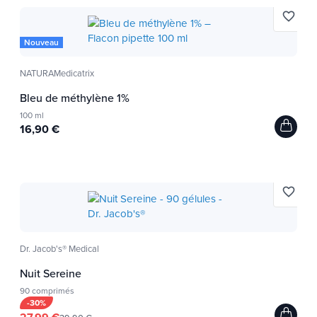
favorite_border
Nouveau
NATURAMedicatrix
Bleu de méthylène 1%
100 ml
16,90 €
favorite_border
Dr. Jacob's® Medical
Nuit Sereine
90 comprimés
-30%