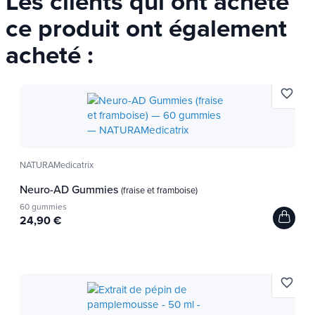
Les clients qui ont acheté
Type du produit
taille !
ce produit ont également
Complément alimentaire
acheté :
favorite_border
NATURAMedicatrix
Neuro-AD Gummies
(fraise et framboise)
60 gummies
24,90 €
favorite_border