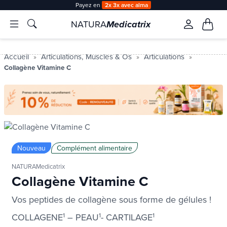
Payez en
2x 3x avec alma
NATURA
Medicatrix
Accueil
Articulations, Muscles & Os
Articulations
Collagène Vitamine C
Nouveau
Complément alimentaire
NATURAMedicatrix
Collagène Vitamine C
Vos peptides de collagène sous forme de gélules !
COLLAGENE
1
– PEAU
1
- CARTILAGE
1