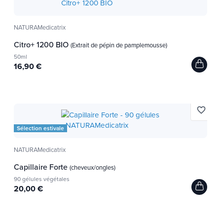
NATURAMedicatrix
Citro+ 1200 BIO
(Extrait de pépin de pamplemousse)
50ml
16,90 €
favorite_border
Sélection estivale
NATURAMedicatrix
Capillaire Forte
(cheveux/ongles)
90 gélules végétales
20,00 €