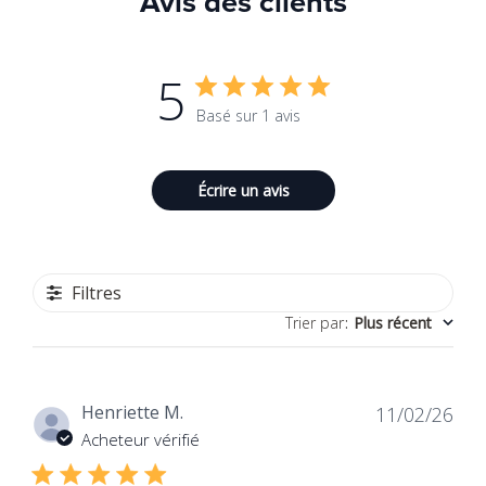
Avis des clients
5
Basé sur 1 avis
Écrire un avis
Filtres
Trier par
:
Plus récent
Dat
Henriette M.
11/02/26
de
Acheteur vérifié
publ