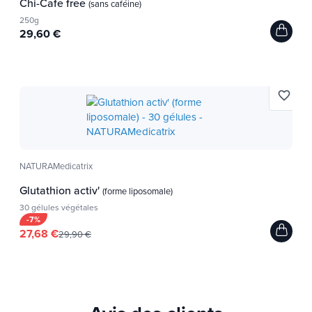
Chi-Cafe free
(sans caféine)
250g
29,60 €
favorite_border
NATURAMedicatrix
Glutathion activ'
(forme liposomale)
30 gélules végétales
-7%
27,68 €
29,90 €