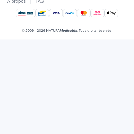
Catalogues
À propos
FAQ
Nos marques
Offres d'emploi
Certificats bio
© 2009 - 2026 NATURA
. Tous droits réservés.
Medicatrix