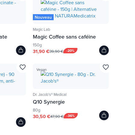
Nouveau
Magic Lab
ate
Magic Coffee sans caféine
150g
31,90 €
-20%
39,90 €
favorite_border
favorite_border
Vegan
Dr. Jacob's® Medical
Q10 Synergie
80g
30,50 €
-36%
47,90 €