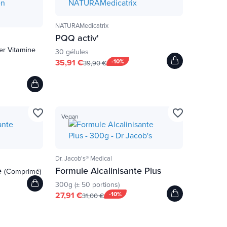
NATURAMedicatrix
PQQ activ'
er Vitamine
30 gélules
35,91 €
-10%
39,90 €
favorite_border
favorite_border
Vegan
Dr. Jacob's® Medical
e
Formule Alcalinisante Plus
(Comprimé)
300g (± 50 portions)
27,91 €
-10%
31,00 €