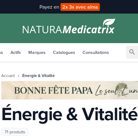
Payez en
2x 3x avec alma
search
ks
Actifs
Marques
Catalogues
Consultations
Accueil
Énergie & Vitalité
Énergie & Vitalité
71 produits