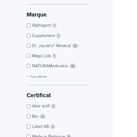
Marque
Alphagem
1
Cupplement
1
Dr. Jacob's® Medical
19
Magic Lab
1
NATURAMedicatrix
38
Tout afficher
Certificat
Aloe actif
2
Bio
13
Label AB
2
Made in Belgique
8