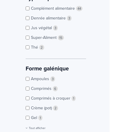
Complément alimentaire
44
Denrée alimentaire
3
Jus végétal
3
Super-Aliment
15
Thé
2
Forme galénique
Ampoules
3
Comprimés
6
Comprimés à croquer
1
Crème (pot)
2
Gel
1
Tout afficher