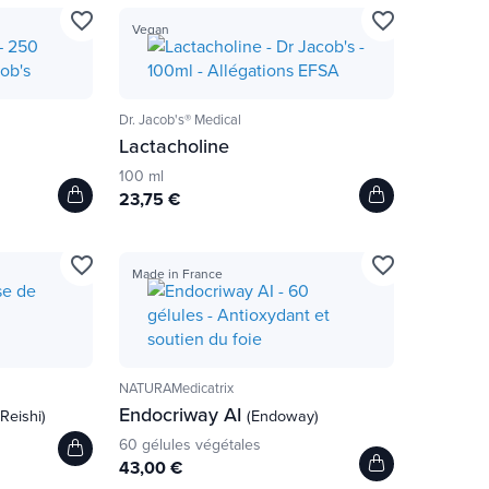
favorite_border
favorite_border
Vegan
Dr. Jacob's® Medical
Lactacholine
100 ml
23,75 €
favorite_border
favorite_border
Made in France
NATURAMedicatrix
Endocriway AI
Reishi)
(Endoway)
60 gélules végétales
43,00 €