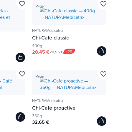
favorite_border
favorite_border
Vegan
NATURAMedicatrix
Chi-Cafe classic
400g
28,45 €
-5%
29,95 €
favorite_border
favorite_border
Vegan
NATURAMedicatrix
Chi-Cafe proactive
360g
32,65 €