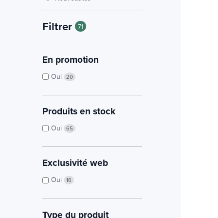
Filtrer
71
En promotion
Oui
20
Produits en stock
Oui
65
Exclusivité web
Oui
16
Type du produit