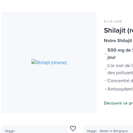
À LA UNE
Shilajit (
Notre Shilaji
500 mg de S
jour
L’or noir de
des polluant
Concentré d
Antioxydant
Découvrir ce pr
favorite_border
Vegan
Vegan
Made in Belgique