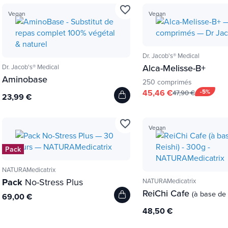
favorite_border
Vegan
Vegan
Dr. Jacob's® Medical
Alca-Melisse-B+
Dr. Jacob's® Medical
Aminobase
250 comprimés
45,46 €
-5%
47,90 €
23,99 €
favorite_border
Vegan
Pack
NATURAMedicatrix
Pack
No-Stress Plus
NATURAMedicatrix
ReiChi Cafe
(à base de 
69,00 €
48,50 €