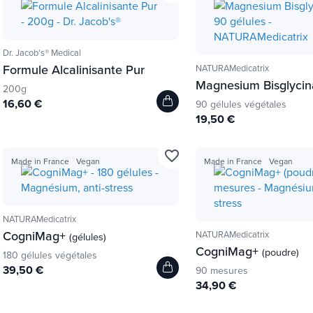
Dr. Jacob's® Medical
Formule Alcalinisante Pur
NATURAMedicatrix
Magnesium Bisglycin
200g
16,60 €
90 gélules végétales
19,50 €
favorite_border
Made in France
Vegan
Made in France
Vegan
NATURAMedicatrix
CogniMag+
NATURAMedicatrix
(gélules)
CogniMag+
(poudre)
180 gélules végétales
39,50 €
90 mesures
34,90 €