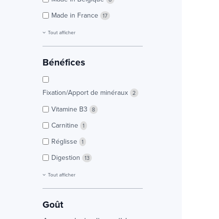
Made in France
17
Tout afficher
Bénéfices
Fixation/Apport de minéraux
2
Vitamine B3
8
Carnitine
1
Réglisse
1
Digestion
13
Tout afficher
Goût