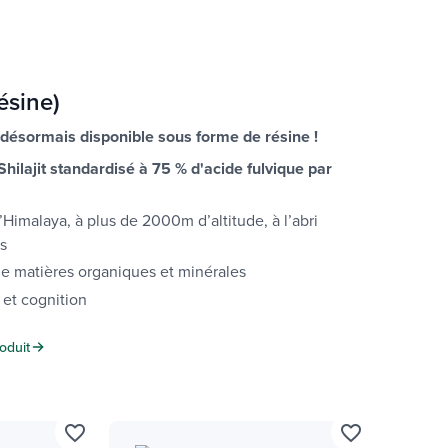
résine)
t désormais disponible sous forme de résine !
hilajit standardisé à 75 % d'acide fulvique par
 l’Himalaya, à plus de 2000m d’altitude,
à l’abri
s
e matières organiques et minérales
 et cognition
oduit
favorite_border
favorite_border