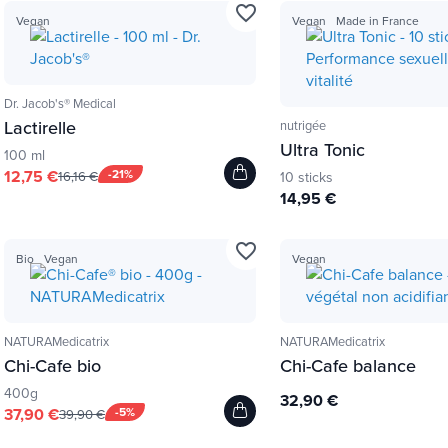
favorite_border
Vegan
Vegan
Made in France
Dr. Jacob's® Medical
Lactirelle
nutrigée
Ultra Tonic
100 ml
12,75 €
-21%
10 sticks
16,16 €
14,95 €
favorite_border
Bio
Vegan
Vegan
NATURAMedicatrix
NATURAMedicatrix
Chi-Cafe bio
Chi-Cafe balance
400g
32,90 €
37,90 €
-5%
39,90 €