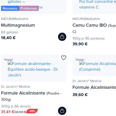
Nouveau
Printemps
NATURAMedicatrix
NATURAMedicatrix
Multimagnesium
Camu Camu BIO
(Sup
C)
60 gélules
18,40 €
100g (± 65 portions)
39,90 €
favorite_border
Vegan
Vegan
Dr. Jacob's® Medical
Formule Alcalinisant
Dr. Jacob's® Medical
Formule Alcalinisante
(Poudre -
39,60 €
300g)
300g (± 66 doses)
31,41 €
-10%
34,90 €