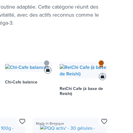
routine adaptée. Cette catégorie réunit des
talité, avec des actifs reconnus comme le
éga-3.
Chi-Cafe balance
ReiChi Cafe (à base de
Reishi)
favorite_border
favorite_border
Made in Belgique