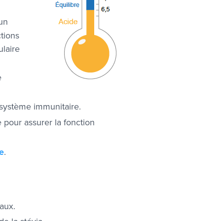
 un
tions
laire
e
système immunitaire.
 pour assurer la fonction
e
.
raux.