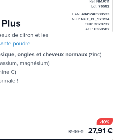
Réf.
NMJ011
Lot:
76582
EAN:
4041246500523
 Plus
NUT:
NUT_PL_979/24
CNK:
3020732
ACL:
6360582
aux de citron et les
sante poudre
basique, ongles et cheveux normaux
(zinc)
assium, magnésium)
mine C)
rmale !
-10%
27,91 €
31,00 €