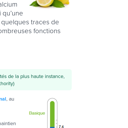
alcium
i qu’une
 quelques traces de
ombreuses fonctions
és de la plus haute instance,
ority)
mal
, au
aintien