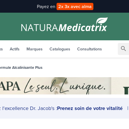
Payez en
2x 3x avec alma
search
ks
Actifs
Marques
Catalogues
Consultations
rmule Alcalinisante Plus
l'excellence Dr. Jacob's :
Prenez soin de votre vitalité
|