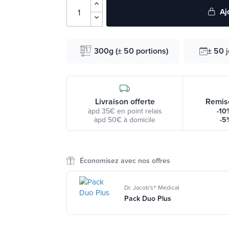
Aj
300g (± 50 portions)
± 50
Livraison offerte
Remis
àpd 35€ en point relais
-10
àpd 50€ à domicile
-5
Économisez avec nos offres
Dr. Jacob's® Medical
Pack Duo Plus