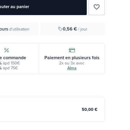
favorite_border
outer au panier
0,56 €
jours
/ jour
d'utilisation
e commande
Paiement en plusieurs fois
%
àpd 150€
2x ou 3x avec
%
àpd 75€
Alma
50,00 €