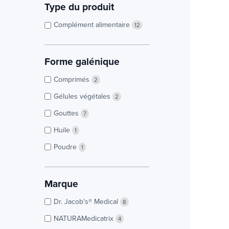
Type du produit
Complément alimentaire
12
Forme galénique
Comprimés
2
Gélules végétales
2
Gouttes
7
Huile
1
Poudre
1
Marque
Dr. Jacob's® Medical
8
NATURAMedicatrix
4