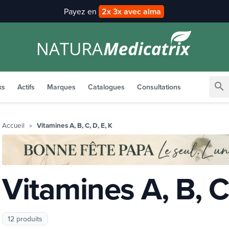
Payez en
2x 3x avec alma
search
ks
Actifs
Marques
Catalogues
Consultations
Accueil
Vitamines A, B, C, D, E, K
Vitamines A, B, C,
12 produits