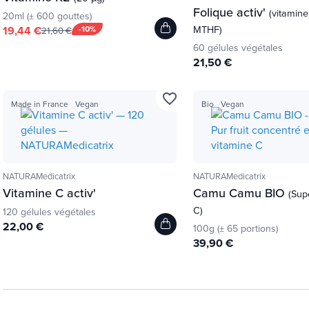
Folique activ'
(vitamine
20ml (± 600 gouttes)
MTHF)
19,44 €
-10%
21,60 €
60 gélules végétales
21,50 €
favorite_border
Made in France
Vegan
Bio
Vegan
NATURAMedicatrix
NATURAMedicatrix
Vitamine C activ'
Camu Camu BIO
(Sup
C)
120 gélules végétales
22,00 €
100g (± 65 portions)
39,90 €