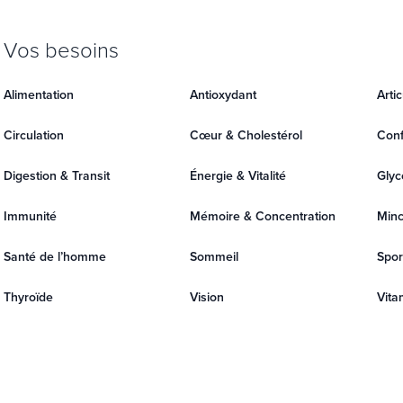
Vos besoins
Alimentation
Antioxydant
Arti
Circulation
Cœur & Cholestérol
Conf
Digestion & Transit
Énergie & Vitalité
Glyc
Immunité
Mémoire & Concentration
Minc
Santé de l’homme
Sommeil
Spor
Thyroïde
Vision
Vita