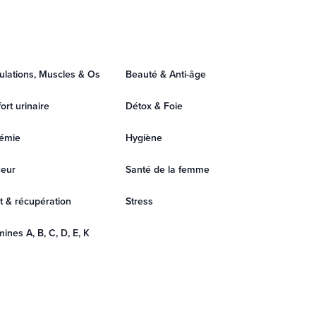
culations, Muscles & Os
Beauté & Anti-âge
ort urinaire
Détox & Foie
émie
Hygiène
eur
Santé de la femme
t & récupération
Stress
mines A, B, C, D, E, K