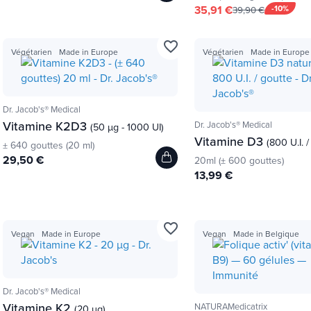
35,91 €
-10%
39,90 €
favorite_border
Végétarien
Made in Europe
Végétarien
Made in Europe
Dr. Jacob's® Medical
Vitamine K2D3
Dr. Jacob's® Medical
(50 µg - 1000 UI)
Vitamine D3
(800 U.I. /
± 640 gouttes (20 ml)
29,50 €
20ml (± 600 gouttes)
13,99 €
favorite_border
Vegan
Made in Europe
Vegan
Made in Belgique
Dr. Jacob's® Medical
Vitamine K2
NATURAMedicatrix
(20 µg)