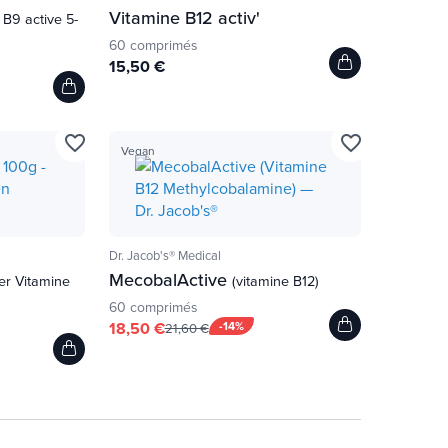
Vitamine B12 activ'
 B9 active 5-
60 comprimés
15,50 €
favorite_border
favorite_border
Vegan
Dr. Jacob's® Medical
MecobalActive
er Vitamine
(vitamine B12)
60 comprimés
18,50 €
-14%
21,60 €