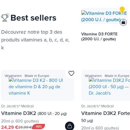
Best sellers
Découvrez notre top 3 des
Vitamine D3 FORTE
produits
vitamines a, b, c, d, e,
(2000 U.I. / goutte)
k
favorite_border
Végétarien
Made in Europe
Végétarien
Made in Europe
Dr. Jacob's® Medical
Dr. Jacob's® Medical
Vitamine D3K2
Vitamine D3K2 Fort
(800 UI - 20 µg)
50 µg)
20ml (± 600 gouttes)
24,29 €
-10%
26,99 €
20ml (± 600 gouttes)