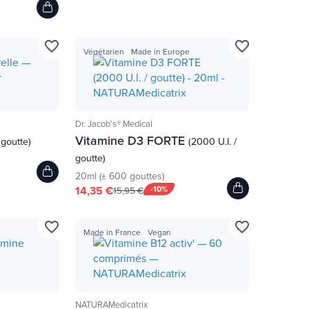
favorite_border
favorite_border
Végétarien
Made in Europe
Dr. Jacob's® Medical
Vitamine D3 FORTE
 goutte)
(2000 U.I. /
goutte)
20ml (± 600 gouttes)
14,35 €
-10%
15,95 €
favorite_border
favorite_border
Made in France
Vegan
NATURAMedicatrix