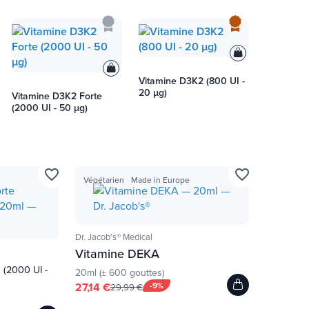
Vitamine D3K2 (800 UI -
20 µg)
Vitamine D3K2 Forte
(2000 UI - 50 µg)
favorite_border
favorite_border
Végétarien
Made in Europe
Dr. Jacob's® Medical
Vitamine DEKA
e
(2000 UI -
20ml (± 600 gouttes)
27,14 €
-9%
29,99 €