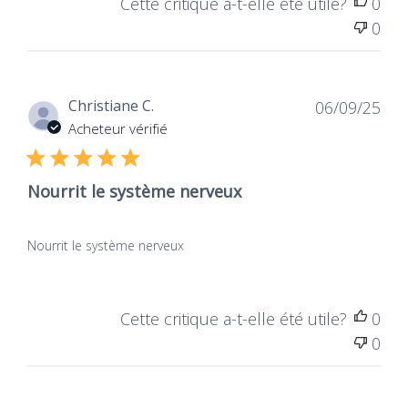
Cette critique a-t-elle été utile?
0
0
Dat
Christiane C.
06/09/25
de
Acheteur vérifié
publ
Nourrit le système nerveux
Nourrit le système nerveux
Cette critique a-t-elle été utile?
0
0