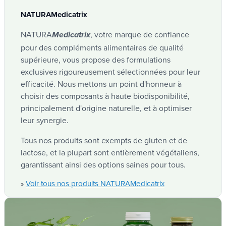
France
Folique activ'
vitamine B9 active, directement utilisable par
de glucosamine (ou 5-MTHF de...
NATURAMedicatrix
votre organisme.
voir tous nos produits vitamine b9 (acide
»
Marque
🇧🇪 Attestation de vente
folique)
Téléchargement
NATURA
, votre marque de confiance
Medicatrix
En plus d’être bien assimilé et stable, notre
Belgique
Folique activ'
NATURAMedicatrix
pour des compléments alimentaires de qualité
Folique activ’ est
hautement dosé
en vitamine
Acacia
supérieure, vous propose des formulations
B9 méthylée
, avec 400 µg par gélule.
L’acacia, un arbre aux multiples usages L’Acacia (
exclusives rigoureusement sélectionnées pour leur
Code EAN
Acacia senegal ) est un grand arbre pouvant
efficacité. Nous mettons un point d'honneur à
atteindre jusqu’à 30 m de haut et 50 cm...
Grossesse & Sérénité
choisir des composants à haute biodisponibilité,
5425036461109
voir tous nos produits acacia
»
principalement d'origine naturelle, et à optimiser
leur synergie.
Un apport supplémentaire en acide folique
augmente le statut en folates de la maman. Un
NUT
Tous nos produits sont exempts de gluten et de
faible statut en folates chez la maman est un
lactose, et la plupart sont entièrement végétaliens,
NUT_979/117
facteur de risque dans le développement
garantissant ainsi des options saines pour tous.
d'anomalies du tube neural chez le fœtus en
1 gélule
Voir tous nos produits NATURAMedicatrix
»
développement.
CNK
4333-845
Vitamine B9 active
400 µg (200%*)
La vitamine B9 sous forme active favorise :