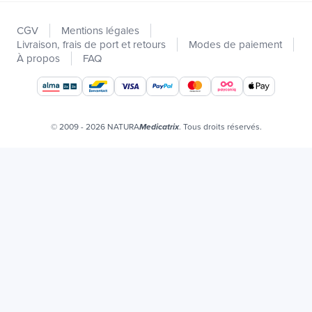
Nouveautés
CGV
Mentions légales
Promotions
Livraison, frais de port et retours
Modes de paiement
Catalogues
À propos
FAQ
Nos marques
Offres d'emploi
Certificats bio
© 2009 - 2026 NATURA
. Tous droits réservés.
Medicatrix