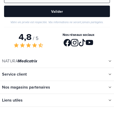
Valider
Votre vie privée est respectée. Vos informations ne seront jamais partagées.
4,8
Nos réseaux sociaux
/ 5
star
star
star
star
star_half
NATURA
Medicatrix
Service client
Nos magasins partenaires
Liens utiles
Catégories