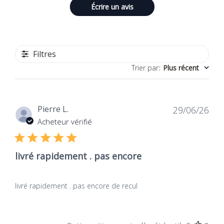
Écrire un avis
Filtres
Trier par
:
Plus récent
Dat
Pierre L.
29/06/26
de
Acheteur vérifié
publ
livré rapidement . pas encore
livré rapidement . pas encore de recul