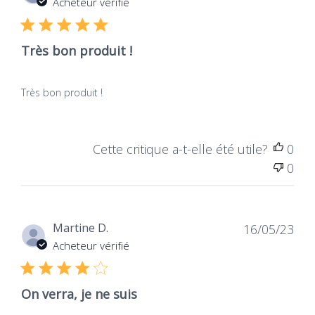
Acheteur vérifié
publ
Très bon produit !
Très bon produit !
Cette critique a-t-elle été utile?
0
0
Dat
Martine D.
16/05/23
de
Acheteur vérifié
publ
On verra, je ne suis