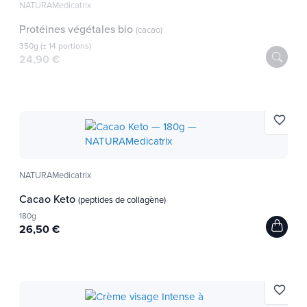
NATURAMedicatrix
Protéines végétales bio
(cacao)
350g (± 14 portions)
24,90 €
favorite_border
NATURAMedicatrix
Cacao Keto
(peptides de collagène)
180g
26,50 €
favorite_border