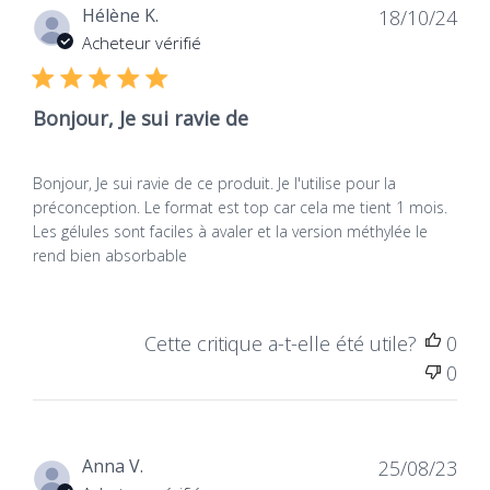
Dat
Hélène K.
18/10/24
de
Acheteur vérifié
publ
Bonjour, Je sui ravie de
Bonjour, Je sui ravie de ce produit. Je l'utilise pour la
préconception. Le format est top car cela me tient 1 mois.
Les gélules sont faciles à avaler et la version méthylée le
rend bien absorbable
Cette critique a-t-elle été utile?
0
0
Dat
Anna V.
25/08/23
de