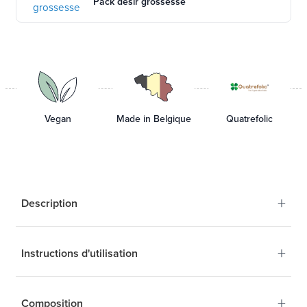
Pack désir grossesse
Vegan
Made in Belgique
Quatrefolic
+
Description
+
Instructions d'utilisation
La meilleure forme de
vitamine B9 (forme
+
Composition