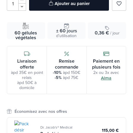
Ajouter au panier
favorite_border
± 60
jours
60 gélules
0,36 €
/ jour
d'utilisation
végétales
Livraison
Remise
Paiement en
offerte
commande
plusieurs fois
àpd 35€ en point
-10%
àpd 150€
2x ou 3x avec
relais
-5%
àpd 75€
Alma
àpd 50€ à
domicile
Économisez avec nos offres
Dr. Jacob's® Medical
115,00 €