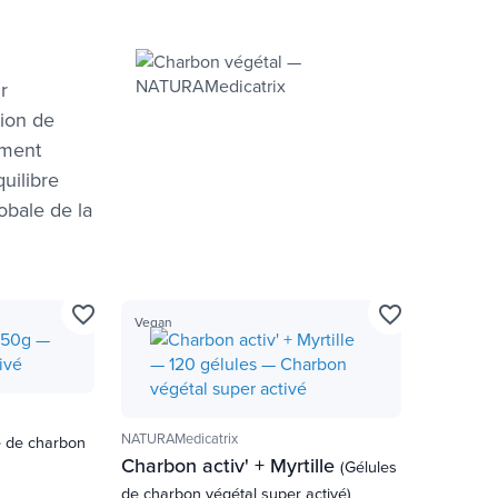
r
tion de
ément
uilibre
lobale de la
favorite_border
favorite_border
Vegan
NATURAMedicatrix
e de charbon
Charbon activ' + Myrtille
(Gélules
de charbon végétal super activé)