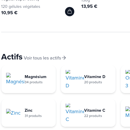
150g
13,95 €
120 gélules végétales
10,95 €
Actifs
Voir tous les actifs
Magnésium
Vitamine D
34 produits
20 produits
Zinc
Vitamine C
31 produits
22 produits