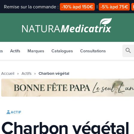
Payez en
2x 3x avec alma
search
ks
Actifs
Marques
Catalogues
Consultations
Accueil
Actifs
Charbon végétal
ACTIF
Charbon végétal