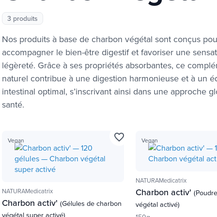
3 produits
Nos produits à base de charbon végétal sont conçus pou
accompagner le bien-être digestif et favoriser une sensa
légèreté. Grâce à ses propriétés absorbantes, ce compl
naturel contribue à une digestion harmonieuse et à un éq
intestinal optimal, s’inscrivant ainsi dans une approche g
santé.
favorite_border
Vegan
Vegan
NATURAMedicatrix
Charbon activ'
NATURAMedicatrix
(Poudr
Charbon activ'
(Gélules de charbon
végétal activé)
végétal super activé)