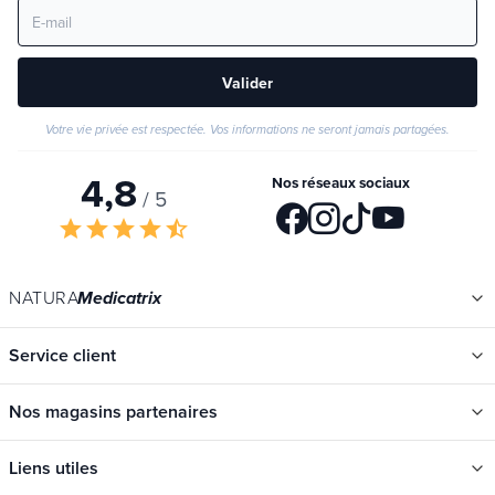
Valider
Votre vie privée est respectée. Vos informations ne seront jamais partagées.
4,8
Nos réseaux sociaux
/ 5
star
star
star
star
star_half
NATURA
Medicatrix
Service client
Nos magasins partenaires
Liens utiles