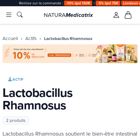
Remise sur la commande :
-10% àpd 150€
|
-5% àpd 75€
Livraison 
NATURA
Medicatrix
Accueil
Actifs
Lactobacillus Rhamnosus
ACTIF
Lactobacillus
Rhamnosus
2 produits
Lactobacillus Rhamnosus soutient le bien-être intestinal