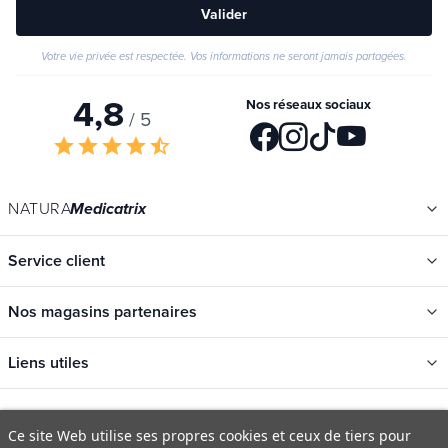
Valider
Votre vie privée est respectée. Vos informations ne seront jamais partagées.
4,8
Nos réseaux sociaux
/ 5
star
star
star
star
star_half
NATURA
Medicatrix
Service client
Nos magasins partenaires
Liens utiles
Catégories
Ce site Web utilise ses propres cookies et ceux de tiers pour
Nouveautés