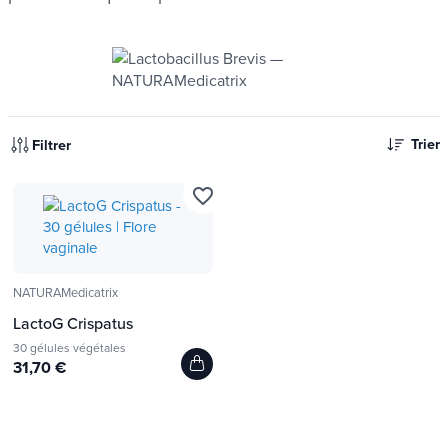
Trier
Filtrer
favorite_border
NATURAMedicatrix
LactoG Crispatus
30 gélules végétales
31,70 €