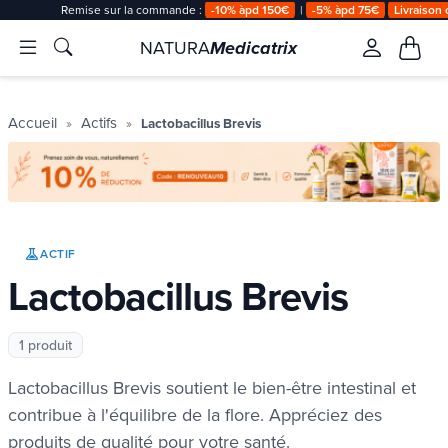
Remise sur la commande :
-10% àpd 150€
|
-5% àpd 75€
Livraison 
NATURA
Medicatrix
Accueil
Actifs
Lactobacillus Brevis
ACTIF
Lactobacillus Brevis
1 produit
Lactobacillus Brevis soutient le bien-être intestinal et
contribue à l'équilibre de la flore. Appréciez des
produits de qualité pour votre santé.