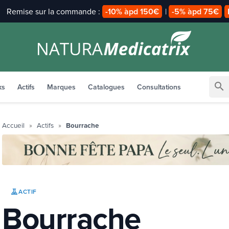
Payez en
2x 3x avec alma
search
ks
Actifs
Marques
Catalogues
Consultations
Accueil
Actifs
Bourrache
ACTIF
Bourrache