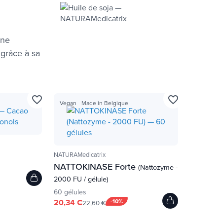
une
 grâce à sa
favorite_border
favorite_border
Vegan
Made in Belgique
NATURAMedicatrix
NATTOKINASE Forte
(Nattozyme -
2000 FU / gélule)
60 gélules
20,34 €
-10%
22,60 €