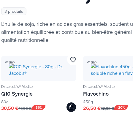
3 produits
L'huile de soja, riche en acides gras essentiels, soutient 
alimentation équilibrée et contribue au bien-être général
qualité nutritionnelle.
favorite_border
Vegan
Vegan
Dr. Jacob's® Medical
Dr. Jacob's® Medical
Q10 Synergie
Flavochino
80g
450g
30,50 €
-36%
26,50 €
-20%
47,90 €
32,93 €