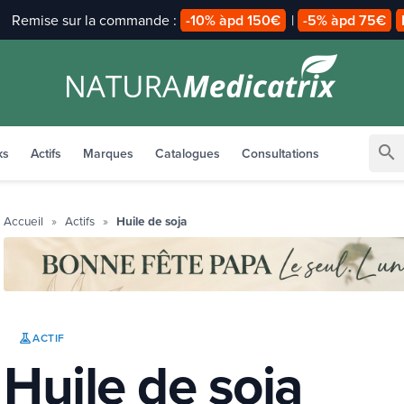
Payez en
2x 3x avec alma
search
ks
Actifs
Marques
Catalogues
Consultations
Accueil
Actifs
Huile de soja
ACTIF
Huile de soja