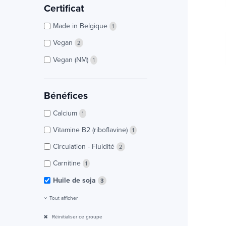
Certificat
Made in Belgique
1
Vegan
2
Vegan (NM)
1
Bénéfices
Calcium
1
Vitamine B2 (riboflavine)
1
Circulation - Fluidité
2
Carnitine
1
Huile de soja
3
Tout afficher
Réinitialiser ce groupe