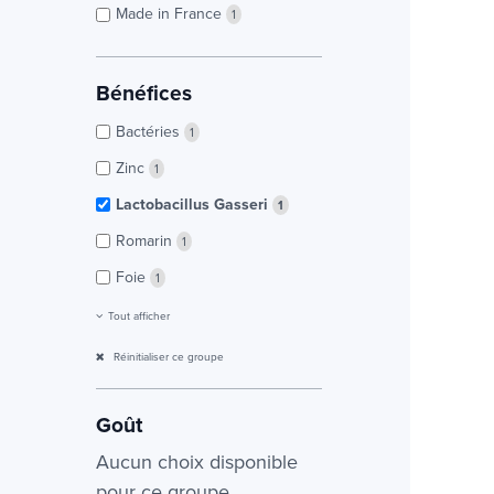
Made in France
1
Bénéfices
Bactéries
1
Zinc
1
Lactobacillus Gasseri
1
Romarin
1
Foie
1
Tout afficher
Réinitialiser ce groupe
Goût
Aucun choix disponible
pour ce groupe