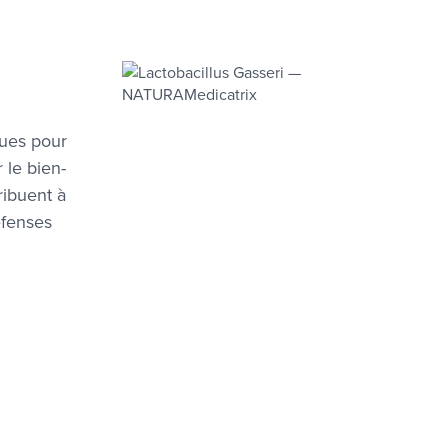
çues pour
 le bien-
ribuent à
éfenses