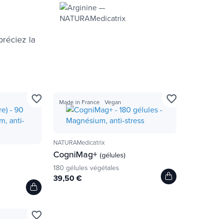
préciez la
favorite_border
favorite_border
Made in France
Vegan
NATURAMedicatrix
CogniMag+
(gélules)
180 gélules végétales
39,50 €
favorite_border