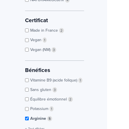
4
Certificat
Made in France
2
Vegan
1
Vegan (NM)
3
Bénéfices
Vitamine B9 (acide folique)
1
Sans gluten
3
Équilibre émotionnel
2
Potassium
1
Arginine
5
Tout afficher