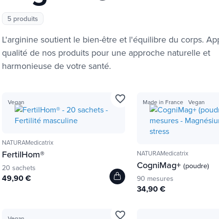
5 produits
L'arginine soutient le bien-être et l'équilibre du corps. Ap
qualité de nos produits pour une approche naturelle et
harmonieuse de votre santé.
favorite_border
Vegan
Made in France
Vegan
NATURAMedicatrix
FertilHom®
NATURAMedicatrix
CogniMag+
(poudre)
20 sachets
49,90 €
90 mesures
34,90 €
favorite_border
Vegan