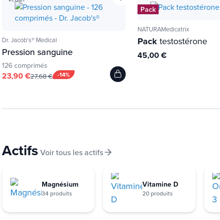
Pack
NATURAMedicatrix
Pack
testostérone
Dr. Jacob's® Medical
Pression sanguine
45,00 €
126 comprimés
23,90 €
-14%
27,68 €
Actifs
Voir tous les actifs
Magnésium
Vitamine D
34 produits
20 produits