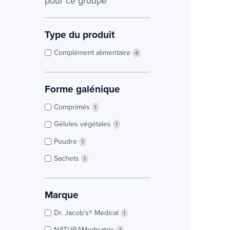
pour ce groupe
Type du produit
Complément alimentaire
4
Forme galénique
Comprimés
1
Gélules végétales
1
Poudre
1
Sachets
1
Marque
Dr. Jacob's® Medical
1
NATURAMedicatrix