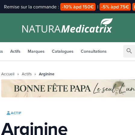
Payez en
2x 3x avec alma
search
ks
Actifs
Marques
Catalogues
Consultations
Accueil
Actifs
Arginine
ACTIF
Arginine