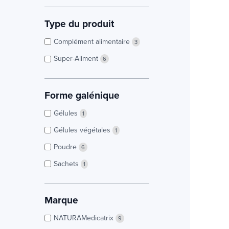
Type du produit
Complément alimentaire
3
Super-Aliment
6
Forme galénique
Gélules
1
Gélules végétales
1
Poudre
6
Sachets
1
Marque
NATURAMedicatrix
9