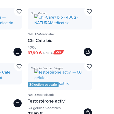
favorite_border
favorite_border
Bio
Vegan
NATURAMedicatrix
Chi-Cafe bio
400g
37,90 €
-5%
39,90 €
favorite_border
favorite_border
Made in France
Vegan
Sélection estivale
NATURAMedicatrix
Testostérone activ'
60 gélules végétales
23,50 €