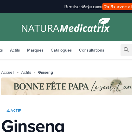
Payez en
2x 3x avec alma
search
ks
Actifs
Marques
Catalogues
Consultations
Accueil
Actifs
Ginseng
ACTIF
Ginseng