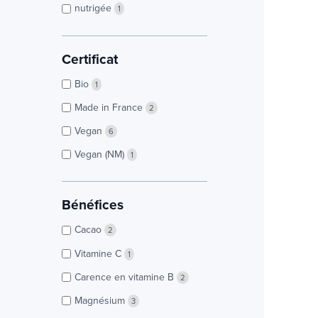
nutrigée
1
Certificat
Bio
1
Made in France
2
Vegan
6
Vegan (NM)
1
Bénéfices
Cacao
2
Vitamine C
1
Carence en vitamine B
2
Magnésium
3