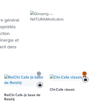
re général
ropriétés
ction
'énergie et
ment dans
Chi-Cafe classic
ReiChi Cafe (à base de
Reishi)