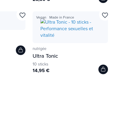
favorite_border
favorite_border
Vegan
Made in France
nutrigée
Ultra Tonic
10 sticks
14,95 €