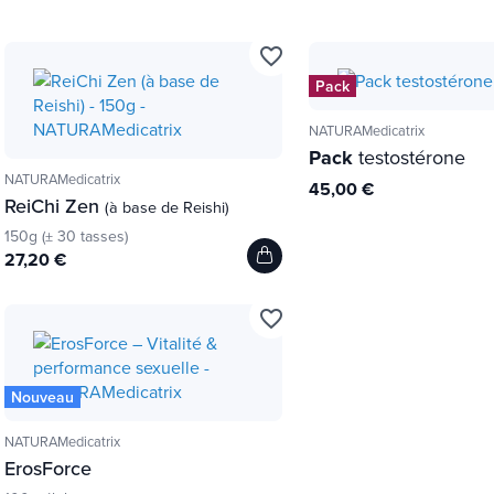
favorite_border
Pack
NATURAMedicatrix
Pack
testostérone
NATURAMedicatrix
45,00 €
ReiChi Zen
(à base de Reishi)
150g (± 30 tasses)
27,20 €
favorite_border
Nouveau
NATURAMedicatrix
ErosForce