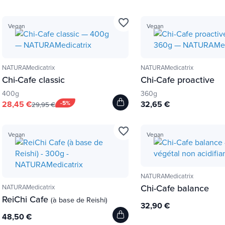
favorite_border
Vegan
Vegan
NATURAMedicatrix
NATURAMedicatrix
Chi-Cafe classic
Chi-Cafe proactive
400g
360g
28,45 €
-5%
32,65 €
29,95 €
favorite_border
Vegan
Vegan
NATURAMedicatrix
Chi-Cafe balance
NATURAMedicatrix
ReiChi Cafe
(à base de Reishi)
32,90 €
48,50 €