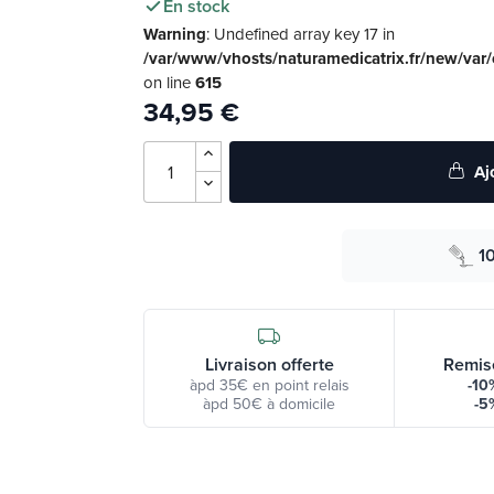
En stock
Warning
: Undefined array key 17 in
/var/www/vhosts/naturamedicatrix.fr/new/var
on line
615
34,95 €
Aj
1
Livraison offerte
Remis
àpd 35€ en point relais
-10
àpd 50€ à domicile
-5