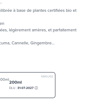
..
ilibrée à base de plantes certifiées bio et
gen
iées, légèrement amères, et parfaitement
cuma, Cannelle, Gingembre...
NMGU02
200ml
DLU :
31-07-2027