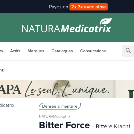
Payez en
2x 3x avec alma
search
ks
Actifs
Marques
Catalogues
Consultations
ht)
Denrée alimentaire
NATURAMedicatrix
Bitter Force
- Bittere Kracht