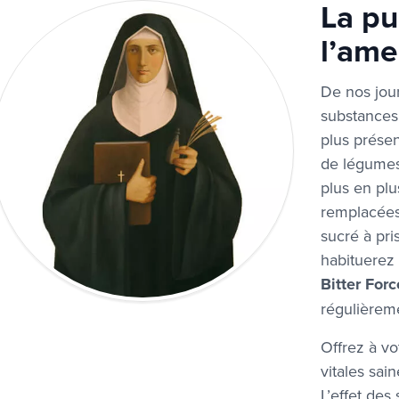
La pu
l’ame
De nos jours
substances
plus présen
de légumes 
plus en plus
remplacées
sucré à pri
habituerez
Bitter
Forc
régulièrem
Offrez à v
vitales sai
L’effet de