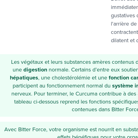
immédiatem
gustatives 
l'arrière d
contractent
dilatent et
Les végétaux et leurs substances amères contenus da
une
digestion
normale. Certains d’entre eux souti
hépatiques
, une cholestérolémie et une
fonction ca
participent au fonctionnement normal du
système i
nerveux. Pour terminer, le Curcuma contribue à des
tableau ci-dessous reprend les fonctions spécifiqu
contenues dans Bitter Forc
Avec Bitter Force, votre organisme est nourrit en subst
effets bénéfiques pour votre orga