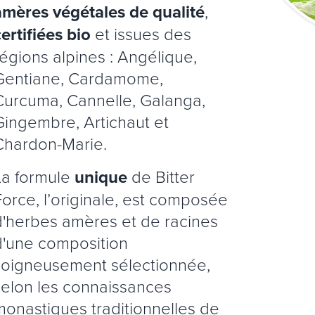
amères végétales de qualité
,
ertifiées bio
et issues des
régions alpines : Angélique,
Gentiane, Cardamome,
Curcuma, Cannelle, Galanga,
Gingembre, Artichaut et
Chardon-Marie.
La formule
unique
de Bitter
Force, l’originale, est composée
d'herbes amères et de racines
d'une composition
soigneusement sélectionnée,
selon les connaissances
monastiques traditionnelles de