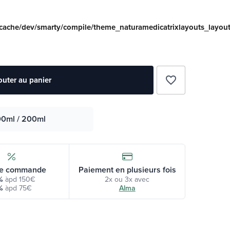
/cache/dev/smarty/compile/theme_naturamedicatrixlayouts_layou
favorite_border
outer au panier
00ml / 200ml
e commande
Paiement en plusieurs fois
%
àpd 150€
2x ou 3x avec
%
àpd 75€
Alma