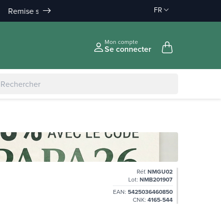
FR
Remise sur la commande :
Livraison offerte
àpd 35€ en Point Relais & 50€
-10% àpd 150€
|
-5
Mon compte
Se connecter
Réf.
NMGU02
Lot:
NMB201907
EAN:
5425036460850
CNK:
4165-544