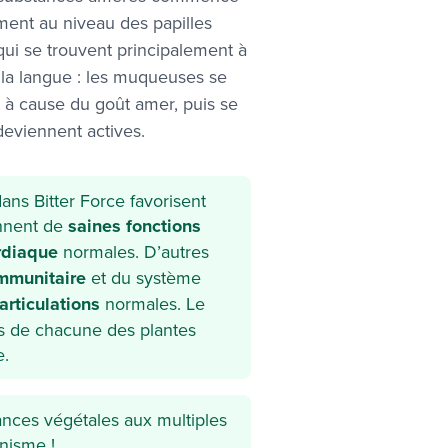
ent au niveau des papilles
qui se trouvent principalement à
e la langue : les muqueuses se
 à cause du goût amer, puis se
 deviennent actives.
ns Bitter Force favorisent
ennent de
saines fonctions
rdiaque
normales. D’autres
mmunitaire
et du système
articulations
normales. Le
es de chacune des plantes
e.
ances végétales aux multiples
nisme !