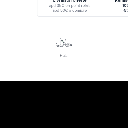
Livraison offerte
Remis
àpd 35€ en point relais
-10
àpd 50€ à domicile
-5
Halal