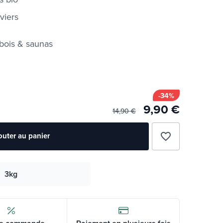
viers
bois & saunas
-34%
9,90 €
14,90 €
favorite_border
outer au panier
3kg