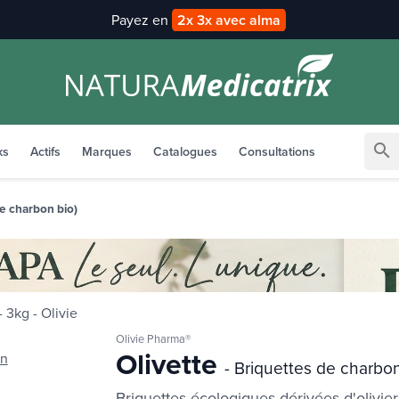
Livraison offerte
àpd 35€ en Point Relais
search
ks
Actifs
Marques
Catalogues
Consultations
de charbon bio)
Olivie Pharma®
Olivette
an
- Briquettes de charbo
Briquettes écologiques dérivées d'olivier