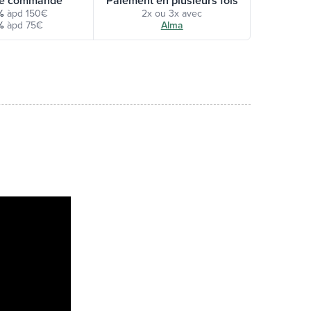
e commande
Paiement en plusieurs fois
%
àpd 150€
2x ou 3x avec
%
àpd 75€
Alma