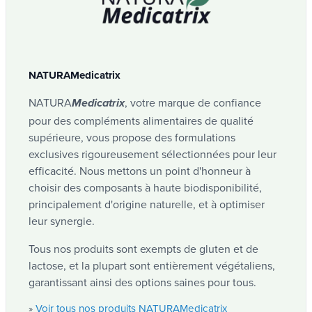
Référence
Analyses
Citron
NMNM28
Nos produits à base de citron sont formulés pour
Rapport d'analyse BEFUND
Téléchargement
favoriser une sensation de fraîcheur et
2021
NATURAMedicatrix
accompagner votre bien-être quotidien. Enrichis
Marque
en...
NATURA
, votre marque de confiance
Medicatrix
voir tous nos produits citron
»
NATURAMedicatrix
pour des compléments alimentaires de qualité
supérieure, vous propose des formulations
Gingembre
exclusives rigoureusement sélectionnées pour leur
Code EAN
Nos produits à base de racine de gingembre sont
efficacité. Nous mettons un point d'honneur à
formulés pour favoriser le bien-être général, grâce
choisir des composants à haute biodisponibilité,
5425036461147
à des propriétés reconnues qui accompagnent le...
principalement d'origine naturelle, et à optimiser
voir tous nos produits gingembre
»
leur synergie.
Forme galénique
Tous nos produits sont exempts de gluten et de
lactose, et la plupart sont entièrement végétaliens,
Jus
garantissant ainsi des options saines pour tous.
Voir tous nos produits NATURAMedicatrix
»