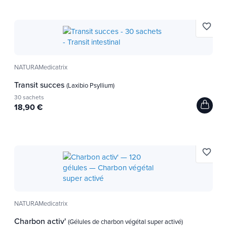
favorite_border
NATURAMedicatrix
Transit succes
(Laxibio Psyllium)
30 sachets
18,90 €
favorite_border
NATURAMedicatrix
Charbon activ'
(Gélules de charbon végétal super activé)