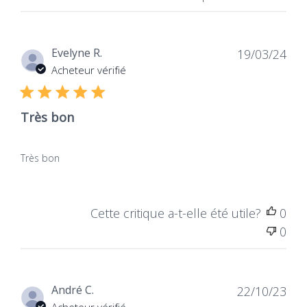
Dat
Evelyne R.
19/03/24
de
Acheteur vérifié
publ
Très bon
Très bon
Cette critique a-t-elle été utile?
0
0
Dat
André C.
22/10/23
de