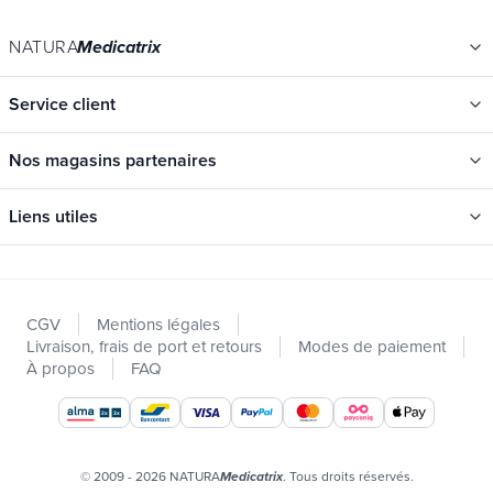
NATURA
Medicatrix
Service client
Nos magasins partenaires
Liens utiles
Catégories
Nouveautés
CGV
Mentions légales
Promotions
Livraison, frais de port et retours
Modes de paiement
Catalogues
À propos
FAQ
Nos marques
Offres d'emploi
Certificats bio
© 2009 - 2026 NATURA
. Tous droits réservés.
Medicatrix