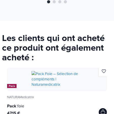
respect des normes de
qualité les plus strictes.
Les clients qui ont acheté
ce produit ont également
acheté :
favorite_border
Pack
NATURAMedicatrix
Pack
foie
47,15 €