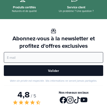
Produits certifiés
Service client
Naturels et de qualité
Un problème ? Une question ?
Abonnez-vous à la newsletter et
profitez d'offres exclusives
Valider
Votre vie privée est respectée. Vos informations ne seront jamais partagées.
4,8
Nos réseaux sociaux
/ 5
star
star
star
star
star_half