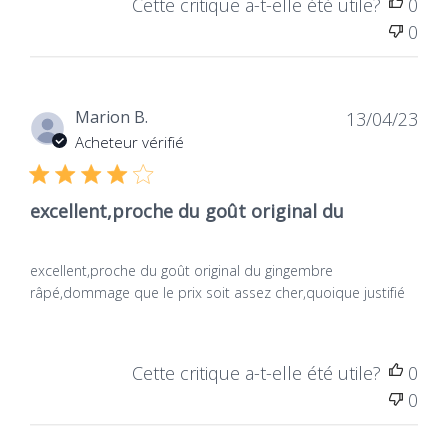
Cette critique a-t-elle été utile?
0
0
Dat
Marion B.
13/04/23
de
Acheteur vérifié
publ
excellent,proche du goût original du
excellent,proche du goût original du gingembre
râpé,dommage que le prix soit assez cher,quoique justifié
Cette critique a-t-elle été utile?
0
0