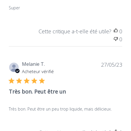
Super
Cette critique a-t-elle été utile?
0
0
Dat
Melanie T.
27/05/23
de
Acheteur vérifié
publ
Très bon. Peut être un
Très bon. Peut être un peu trop liquide, mais délicieux.