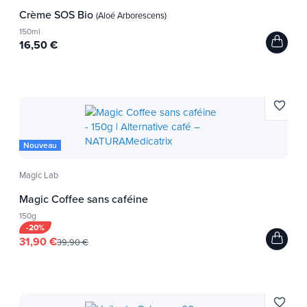
Crème SOS Bio
(Aloé Arborescens)
150ml
16,50 €
favorite_border
Nouveau
Magic Lab
Magic Coffee sans caféine
150g
-20%
31,90 €
39,90 €
favorite_border