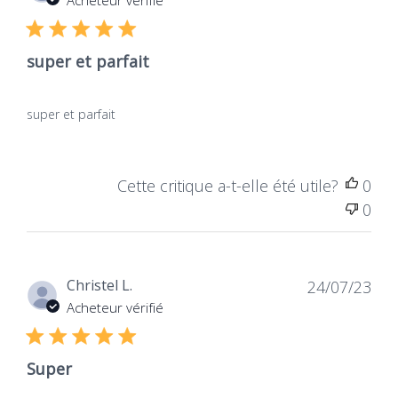
Acheteur vérifié
publ
super et parfait
super et parfait
Cette critique a-t-elle été utile?
0
0
Dat
Christel L.
24/07/23
de
Acheteur vérifié
publ
Super