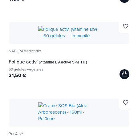
favorite_border
NATURAMedicatrix
Folique activ'
(vitamine B9 active 5-MTHF)
60 gélules végétales
21,50 €
favorite_border
Pur'Aloé