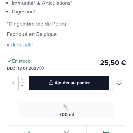
Immunité* & Articulations*
Digestion*
*Gingembre bio du Pérou
Fabriqué en Belgique
»
Lire la suite
25,50 €
En stock
DLC :
13-01-2027
Ajouter au panier
favorite_border
700 ml