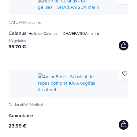
NATURAMedicatrix
Calanus
(Huile de Calanus — DHA/EPA/SDA marin)
60 gélules
35,70 €
favorite_border
Dr. Jacob's® Medical
Aminobase
23,99 €