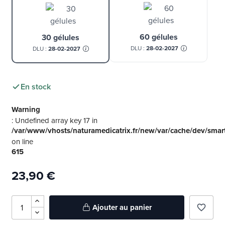
60 gélules
30 gélules
DLU :
28-02-2027
DLU :
28-02-2027
En stock
Warning
: Undefined array key 17 in
/var/www/vhosts/naturamedicatrix.fr/new/var/cache/dev/smar
on line
615
23,90 €
Ajouter au panier
favorite_border