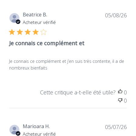
Dat
Beatrice B.
05/08/26
de
Acheteur vérifié
publ
Je connais ce complément et
Je connais ce complément et j’en suis très contente, il a de
nombreux bienfaits
Cette critique a-t-elle été utile?
0
0
Dat
Marioara H.
05/07/26
de
Acheteur vérifié