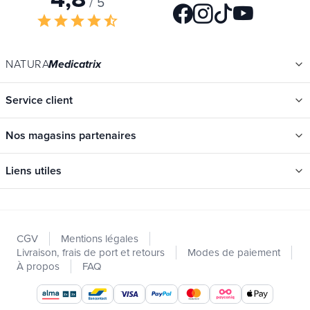
/ 5
star
star
star
star
star_half
NATURA
Medicatrix
Service client
Nos magasins partenaires
Liens utiles
Catégories
Nouveautés
CGV
Mentions légales
Promotions
Livraison, frais de port et retours
Modes de paiement
Catalogues
À propos
FAQ
Nos marques
Offres d'emploi