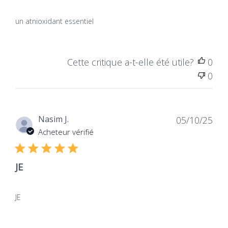
un atnioxidant essentiel
Cette critique a-t-elle été utile?
0
0
Dat
Nasim J.
05/10/25
de
Acheteur vérifié
publ
JE
JE