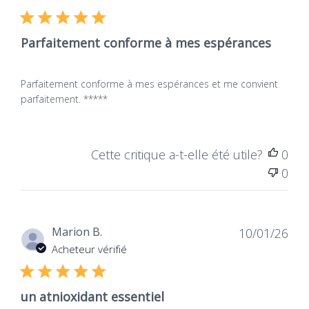
publ
Parfaitement conforme à mes espérances
Parfaitement conforme à mes espérances et me convient
parfaitement. *****
Cette critique a-t-elle été utile?
0
0
Dat
Marion B.
10/01/26
de
Acheteur vérifié
publ
un atnioxidant essentiel