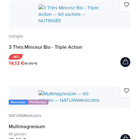
favorite_border
nutrigée
3 Thés Minceur Bio - Triple Action
-16%
14,13 €
16,90 €
favorite_border
Nouveau
Printemps
NATURAMedicatrix
Multimagnesium
60 gélules