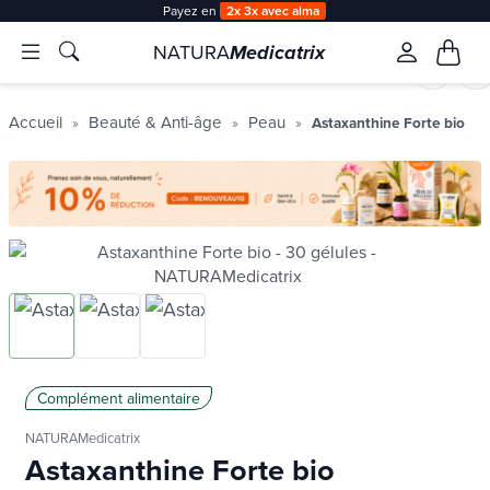
Payez en
2x 3x avec alma
NATURA
Medicatrix
prev
nex
Accueil
Beauté & Anti-âge
Peau
Astaxanthine Forte bio
Complément alimentaire
NATURAMedicatrix
Astaxanthine Forte bio