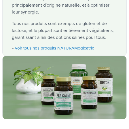
Haematococcus
principalement d'origine naturelle, et à optimiser
.
Cette microalgue est capable de
pluvialis
1 gélule
leur synergie.
produire une très haute quantité de ce pigment
NUT
Tous nos produits sont exempts de gluten et de
rouge appartenant à la famille des caroténoïdes.
dont
80 mg
Haematococcus pluvialis
lactose, et la plupart sont entièrement végétaliens,
PL_979/176 NUT_PL_979/260
Cela se produit dans des conditions de stress
garantissant ainsi des options saines pour tous.
8 mg
(salinité élevée, températures élevées et
Astaxanthine
lumière…).
Voir tous nos produits NATURAMedicatrix
»
CNK
4613-535 4855-482
ACL
6360557
Forme galénique
Gélules