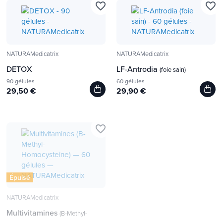
favorite_border
favorite_border
NATURAMedicatrix
NATURAMedicatrix
DETOX
LF-Antrodia
(foie sain)
90 gélules
60 gélules
29,50 €
29,90 €
favorite_border
Épuisé
NATURAMedicatrix
Multivitamines
(B-Methyl-