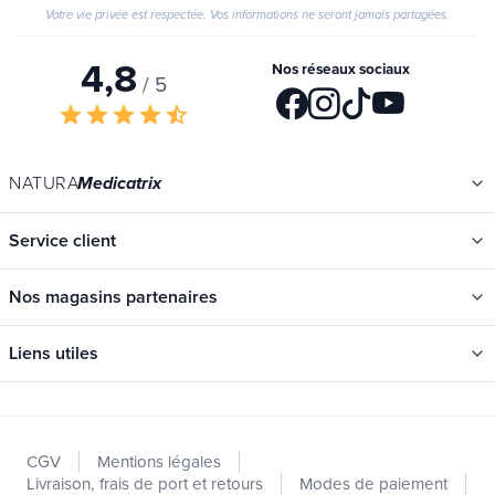
Votre vie privée est respectée. Vos informations ne seront jamais partagées.
4,8
Nos réseaux sociaux
/ 5
star
star
star
star
star_half
NATURA
Medicatrix
Service client
Nos magasins partenaires
Liens utiles
Catégories
Nouveautés
CGV
Mentions légales
Promotions
Livraison, frais de port et retours
Modes de paiement