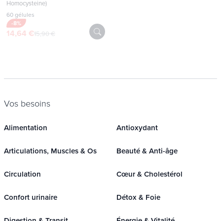
Homocysteine)
60 gélules
-8%
14,64 €
15,90 €
Vos besoins
Alimentation
Antioxydant
Articulations, Muscles & Os
Beauté & Anti-âge
Circulation
Cœur & Cholestérol
Confort urinaire
Détox & Foie
Digestion & Transit
Énergie & Vitalité