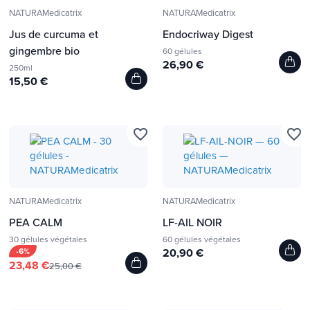
NATURAMedicatrix
NATURAMedicatrix
Jus de curcuma et
Endocriway Digest
gingembre bio
60 gélules
26,90 €
250ml
15,50 €
favorite_border
favorite_border
NATURAMedicatrix
NATURAMedicatrix
PEA CALM
LF-AIL NOIR
30 gélules végétales
60 gélules végétales
-6%
20,90 €
23,48 €
25,00 €