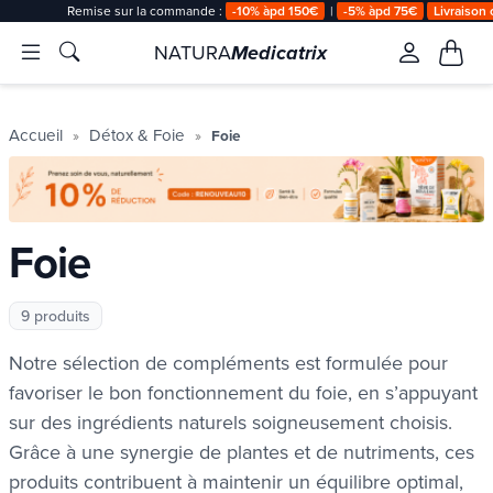
Remise sur la commande :
-10% àpd 150€
|
-5% àpd 75€
Livraison 
NATURA
Medicatrix
Accueil
Détox & Foie
Foie
Foie
9 produits
Notre sélection de compléments est formulée pour
favoriser le bon fonctionnement du foie, en s’appuyant
sur des ingrédients naturels soigneusement choisis.
Grâce à une synergie de plantes et de nutriments, ces
produits contribuent à maintenir un équilibre optimal,