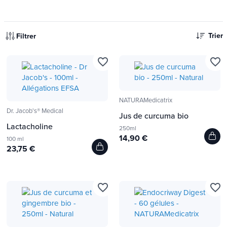
Trier
Filtrer
favorite_border
favorite_border
NATURAMedicatrix
Dr. Jacob's® Medical
Jus de curcuma bio
Lactacholine
250ml
14,90 €
100 ml
23,75 €
favorite_border
favorite_border