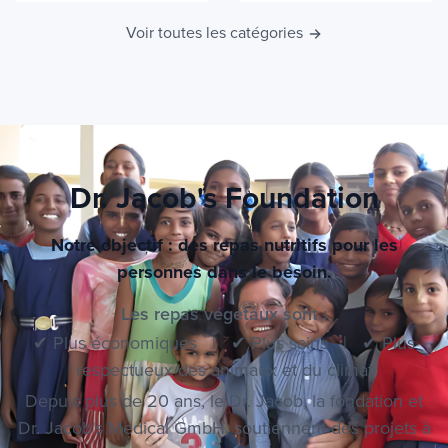
Voir toutes les catégories
Dr. Jacob's Foundation
Notre objectif : des repas nutritifs pour les
personnes dans le besoin.
Les repas végétaux sont :
✔ Plus économiques | ✔ Plus sains | ✔ Plus
respectueux des animaux et du climat
Depuis plus de 20 ans, le Dr. Jacob, la fondation et
Dr. Jacob's Medical GmbH, soutiennent des projets à