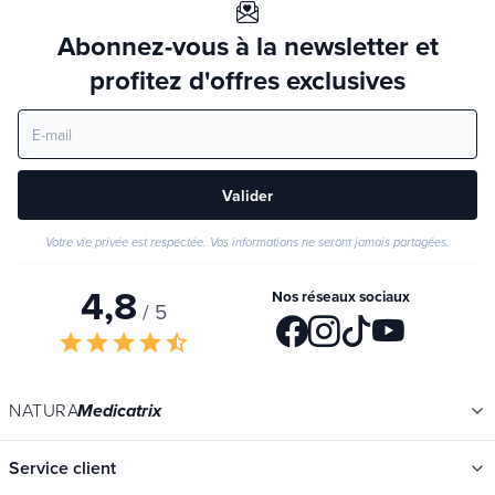
Abonnez-vous à la newsletter et
profitez d'offres exclusives
Valider
Votre vie privée est respectée. Vos informations ne seront jamais partagées.
4,8
Nos réseaux sociaux
/ 5
star
star
star
star
star_half
NATURA
Medicatrix
Service client