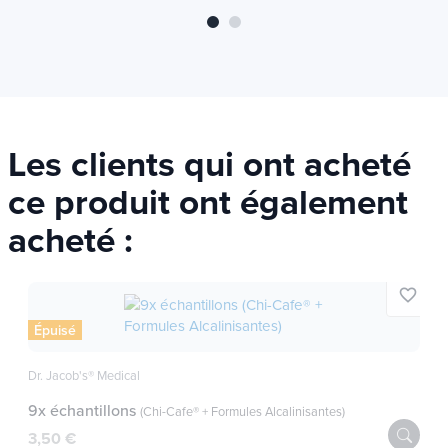
Les clients qui ont acheté
ce produit ont également
acheté :
favorite_border
Épuisé
Dr. Jacob's® Medical
9x échantillons
(Chi-Cafe® + Formules Alcalinisantes)
3,50 €