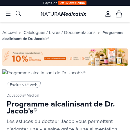
Payez en
2x 3x avec alma
NATURA
Medicatrix
Accueil
Catalogues / Livres / Documentations
Programme
alcalinisant de Dr. Jacob's®
Exclusivité web
Dr. Jacob's® Medical
Programme alcalinisant de Dr.
Jacob's®
Les astuces du docteur Jacob vous permettant
d’adopter une vie saine grâce à une alimentation