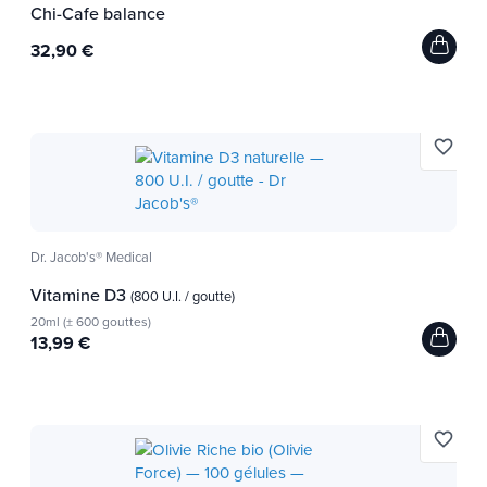
Chi-Cafe balance
32,90 €
favorite_border
Dr. Jacob's® Medical
Vitamine D3
(800 U.I. / goutte)
20ml (± 600 gouttes)
13,99 €
favorite_border