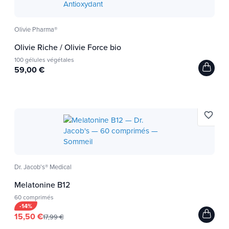
Olivie Pharma®
Olivie Riche / Olivie Force bio
100 gélules végétales
59,00 €
favorite_border
Dr. Jacob's® Medical
Melatonine B12
60 comprimés
-14%
15,50 €
17,99 €