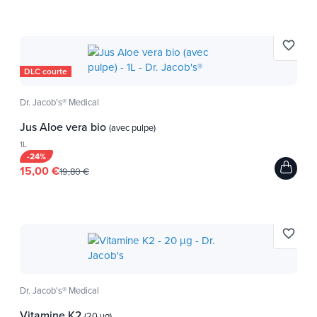
favorite_border
DLC courte
Dr. Jacob's® Medical
Jus Aloe vera bio
(avec pulpe)
1L
-24%
15,00 €
19,80 €
favorite_border
Dr. Jacob's® Medical
Vitamine K2
(20 µg)