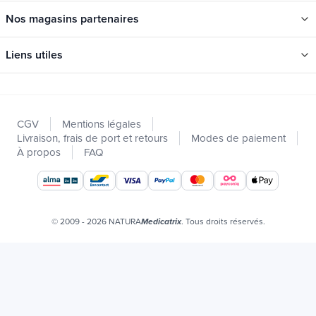
Nos magasins partenaires
Liens utiles
Catégories
Nouveautés
CGV
Mentions légales
Promotions
Livraison, frais de port et retours
Modes de paiement
Catalogues
À propos
FAQ
Nos marques
Offres d'emploi
Certificats bio
© 2009 - 2026 NATURA
. Tous droits réservés.
Medicatrix