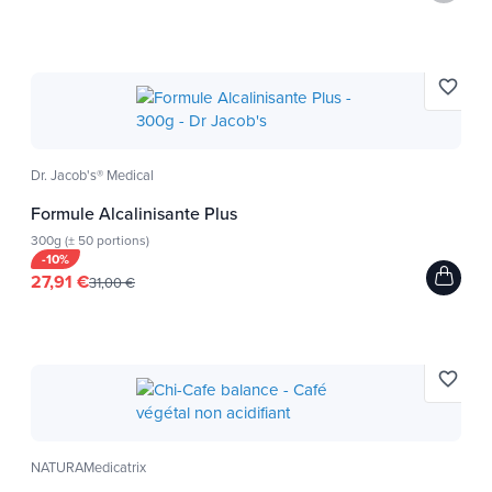
favorite_border
Dr. Jacob's® Medical
Formule Alcalinisante Plus
300g (± 50 portions)
-10%
27,91 €
31,00 €
favorite_border
NATURAMedicatrix