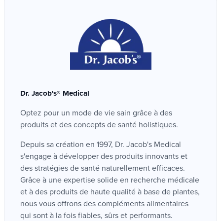
efficacité et naturalité. Chaque ingrédient est
sélectionné avec soin et transformé dans le
S'alimenter, se reposer,
respect des actifs.
bouger, vivre
"consciemment"
Référence
Une petite modification de votre mode de vie
Dr. Jacob's® Medical
actuel, peut engendrer un grand impact sur votre
NMZZ37
Optez pour un mode de vie sain grâce à des
bien-être général de demain.
produits et des concepts de santé holistiques.
Visualiser le programme alcalinisant de Dr. Jacob
Marque
Depuis sa création en 1997, Dr. Jacob's Medical
Dr. Jacob's® Medical
s'engage à développer des produits innovants et
des stratégies de santé naturellement efficaces.
Grâce à une expertise solide en recherche médicale
et à des produits de haute qualité à base de plantes,
nous vous offrons des compléments alimentaires
qui sont à la fois fiables, sûrs et performants.