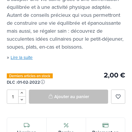
équilibrée et à une activité physique adaptée.
Autant de conseils précieux qui vous permettront
de construire une vie équilibrée et épanouissante
mais aussi, se régaler sain : découvrez de
succulentes idées culinaires pour le petit-déjeuner,
soupes, plats, en-cas et boissons.
»
Lire la suite
2,00 €
Derniers articles en stock
DLC :
01-02-2022
Ajouter au panier
favorite_border