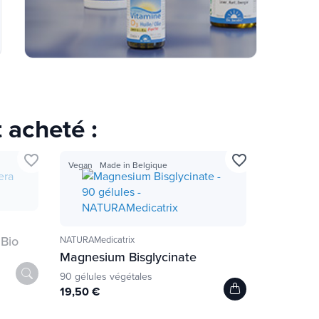
 acheté :
favorite_border
favorite_border
Vegan
Made in Belgique
 Bio
NATURAMedicatrix
Magnesium Bisglycinate
90 gélules végétales
19,50 €