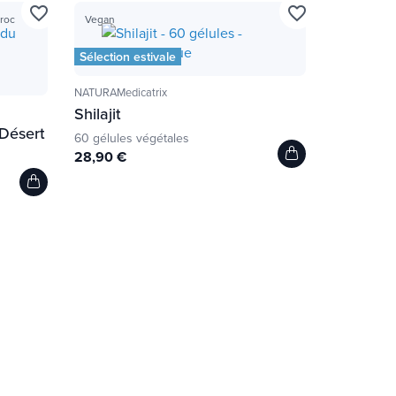
favorite_border
favorite_border
roc
Vegan
Sélection estivale
NATURAMedicatrix
Shilajit
 Désert
60 gélules végétales
28,90 €