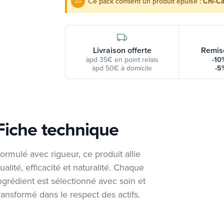
Ce pack contient un produit épuisé :
Chi-Ca
Livraison offerte
Remis
àpd 35€ en point relais
-10
àpd 50€ à domicile
-5
Fiche technique
ormulé avec rigueur, ce produit allie
ualité, efficacité et naturalité. Chaque
ngrédient est sélectionné avec soin et
ransformé dans le respect des actifs.