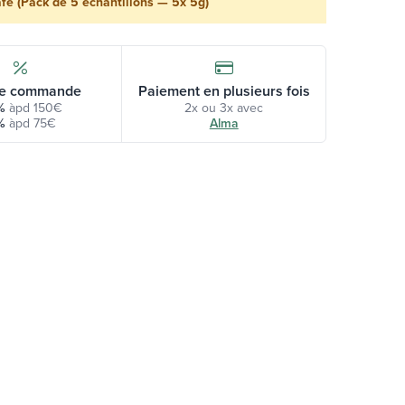
fe (Pack de 5 échantillons — 5x 5g)
e commande
Paiement en plusieurs fois
%
àpd 150€
2x ou 3x avec
%
àpd 75€
Alma