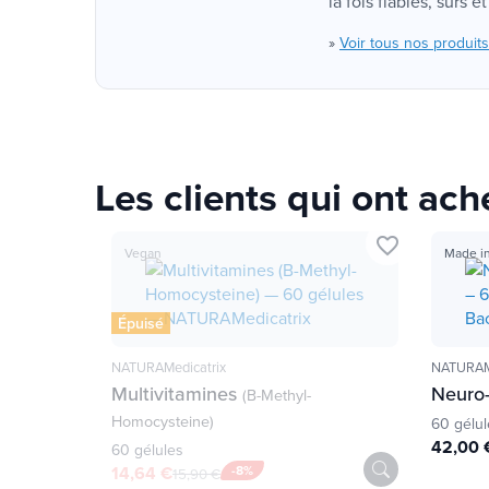
la fois fiables, sûrs 
»
Voir tous nos produits
Les clients qui ont ac
favorite_border
Vegan
Made in
Épuisé
NATURAMedicatrix
NATURAMe
Multivitamines
Neuro
(B-Methyl-
Homocysteine)
60 gélul
42,00 
60 gélules
14,64 €
-8%
15,90 €