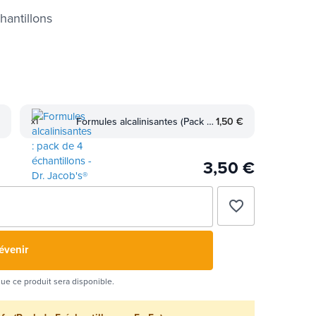
hantillons
Formules alcalinisantes (Pack de 4 échantillons)
1,50 €
x1
3,50 €
favorite_border
évenir
que ce produit sera disponible.