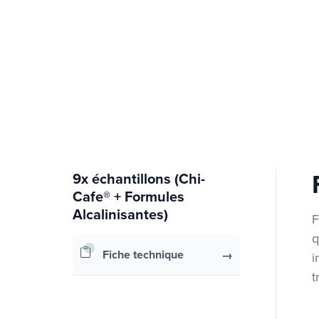
9x échantillons (Chi-
Cafe® + Formules
Alcalinisantes)
F
q
Fiche technique
i
t