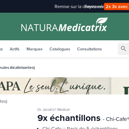
Payez en
2x 3x avec alma
search
ks
Actifs
Marques
Catalogues
Consultations
mules Alcalinisantes)
Dr. Jacob's® Medical
9x échantillons
- Chi-Cafe
Chi-Cafe :: Pack de 5 échantillons