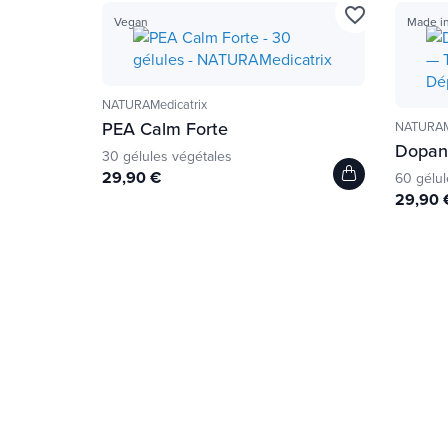
favorite_border
Vegan
Made in
NATURAMedicatrix
PEA Calm Forte
NATURAMe
Dopan
30 gélules végétales
29,90 €
60 gélul
29,90 