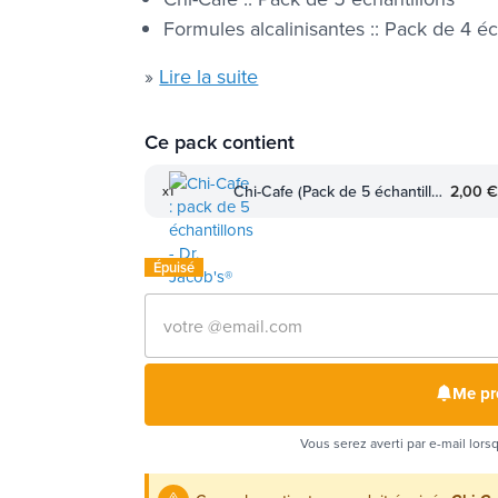
Formules alcalinisantes :: Pack de 4 éc
»
Lire la suite
Ce pack contient
Chi-Cafe (Pack de 5 échantillons — 5x 5g)
2,00 €
x1
Épuisé
Me pr
Vous serez averti par e-mail lors