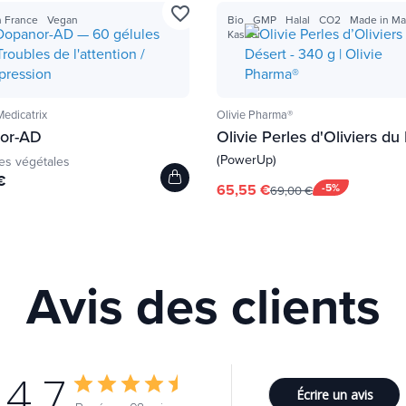
favorite_border
 France
Vegan
Bio
GMP
Halal
CO2
Made in Ma
Kasher
dicatrix
Olivie Pharma®
or-AD
Olivie Perles d'Oliviers du
(PowerUp)
es végétales
€
65,55 €
-5%
69,00 €
Avis des clients
4.7
Écrire un avis