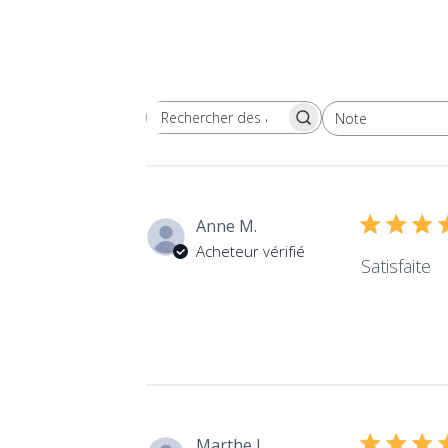
Note
Rechercher des avis
Toutes les évaluations
Anne M.
Acheteur vérifié
Satisfaite
Marthe J.