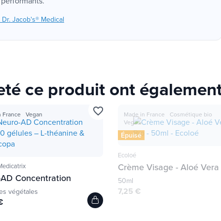
et performants.
 Dr. Jacob's® Medical
heté ce produit ont également
favorite_border
 France
Vegan
Made in France
Cosmétique bio
Vegan
Épuisé
Ecoloé
Crème Visage - Aloé Vera
dicatrix
-AD Concentration
50ml
7,25 €
es végétales
€